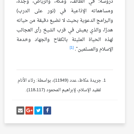
دروسه: في الطائف، ومكة، والرياض، وجدة،
ومساهماته الإذاعية في (نور على الدرب)
والبرامج الدعوية بحيث لا تضيع دقيقة من حياته
هدرًا، والذي يعيش في قرب الشيخ رأى العجائب
لهذه الحياة المليئة بالكفاح والجهاد وخدمة
[1]
الإسلام والمسلمين".
جريدة عكاظ، عدد (11949)، بواسطة: رثاء الأنام
لفقيد الإسلام، لإبراهيم المحمود (118،117).
أنشر تغريدة
شارك على فيسبوك
إرسل إيم
شارك على غو