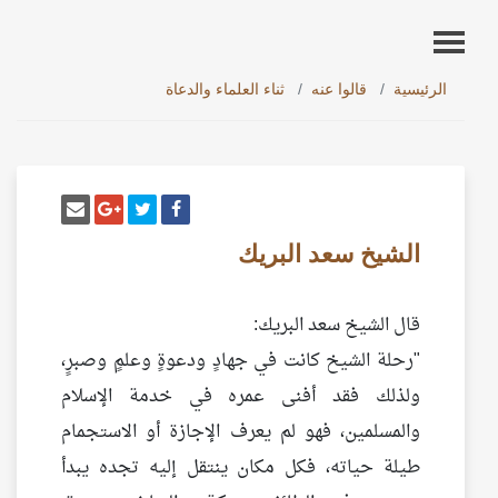
الرئيسية
قالوا عنه
ثناء العلماء والدعاة
أنشر تغريدة
شارك على فيسبوك
إرسل إيم
شارك على غو
الشيخ سعد البريك
قال الشيخ سعد البريك:
"رحلة الشيخ كانت في جهادٍ ودعوةٍ وعلمٍ وصبرٍ،
ولذلك فقد أفنى عمره في خدمة الإسلام
والمسلمين، فهو لم يعرف الإجازة أو الاستجمام
طيلة حياته، فكل مكان ينتقل إليه تجده يبدأ