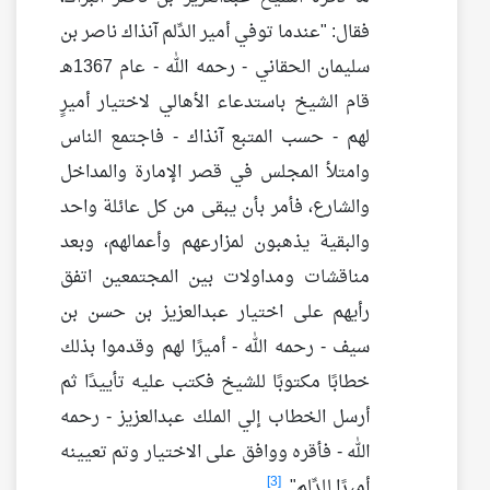
فقال: "عندما توفي أمير الدِّلم آنذاك ناصر بن
سليمان الحقاني - رحمه الله - عام 1367هـ
قام الشيخ باستدعاء الأهالي لاختيار أميرٍ
لهم - حسب المتبع آنذاك - فاجتمع الناس
وامتلأ المجلس في قصر الإمارة والمداخل
والشارع، فأمر بأن يبقى من كل عائلة واحد
والبقية يذهبون لمزارعهم وأعمالهم، وبعد
مناقشات ومداولات بين المجتمعين اتفق
رأيهم على اختيار عبدالعزيز بن حسن بن
سيف - رحمه الله - أميرًا لهم وقدموا بذلك
خطابًا مكتوبًا للشيخ فكتب عليه تأييدًا ثم
أرسل الخطاب إلي الملك عبدالعزيز - رحمه
الله - فأقره ووافق على الاختيار وتم تعيينه
[3]
أميرًا للدِّلم".