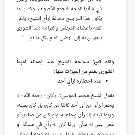
في شأنها الوجه الأجمع للأصوات، وكثيرا ما
يكون هذا الترجيح مخالفًا لرأي الشيخ، ولكن
ثقته بأعضاء المجلس والتزامه مبدأ الشورى
[5]
ينتهيان به إلى الرضى التام بكل ما تم".
ولقد تميز سماحة الشيخ عند إعماله لمبدأ
الشورى بعددٍ من الميزات منها:
عدم احتقاره لرأي أحد:
يقول الشيخ محمد الموسى: "وكان - رحمه الله - لا
يحقر الرأي من أي أحد كائنًا من كان، بل كان يقبله،
وربما تبناه إذا رأى وجاهته، ولو كان من صغير، أو
ممن ليس له شأن، وإذا كان له رأي في مسألة أو
موضوع، ثم نوقش فيها، وتبين له وجه الصواب