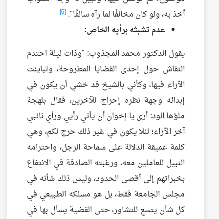
[6]
أخذ به، ولو كان مخالفًا لما رآه سالفًا".
عدم تشبثه برأيه الخاص:
يقول الدكتور محمد المجذوب: "وذات ليلة احتدم
النقاش حول إحدى القضايا المطروحة، وتباينت
الآراء فيها، وكأني بالشيخ قد خشي أن يكون في
إبدائه وجهة نظره إحراج للآخرين، فقال بلهجة
ملؤها الود: أرى يا إخوان أن يأتي رأيي ورأي نائبي
آخر الآراء؛ لئلا يكون في غير ذلك حرج لكم، وهي
كلمة عميقة الدلالة على سماحة الرجل، واحترامه
النبيل للعاملين معه، ورغبته الصادقة في الانتفاع
بخبراتهم إلى أقصى الحدود، وليس ذلك شأنه في
مجلس الجامعة فقط، بل هو مسلكه الطبيعي في
كل شأن يتسع للتشاور، حتى القضية يسأل بها في