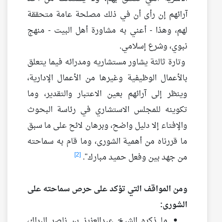
آرائهم إن رأى أن في ذلك مصلحة عامة متحققة
لهم، وهذا - أعني به مشاورة أهل البيت - منهج
نبوي، وشرع إسلامي.
وتارة ثالثة يشاور مستشاريه ومدرائه فيما يتعلق
بالأعمال الوظيفية وغيرها من الأعمال الإدارية،
وينظر إلى آرائهم بعين الاعتبار والتقدير، وما
تكوينه للمجلس الاستشاري في رئاسة البحوث
والإفتاء إلا دليل واضح، وبرهان لائح على ما سبق
ما قررناه من أهمية الشورى، وما قام به سماحته
[2]
من جهد بين وفعل حميد مبارك".
ومن المواقف التي تؤكد على حرص سماحته على
الشورى:
ما ذكره الشيخ عبدالعزيز بن ناصر البراك،