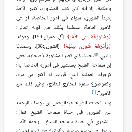
وحكمة، إلا أنه كان كثير المشاورة، كثير الأخذ
بمبدأ الشورى، سواء في أمور الخاصة، أو في
الأمور العامة، منطلقا بذلك من قوله تعالى:
وَشَاوِرْهُمْ فِي الأَمْرِ
[آل عمران:159]، وقوله:
وَأَمْرُهُمْ شُورَى بَينَهُمْ
[الشورى:38]، ومقتديًا
بالنبي ﷺ حيث كان كثير المشاورة لأصحابه، حتى
إن سماحة الشيخ يستشير في أموره الخاصة به؛
كإجراء العملية التي قررت له أكثر من مرة،
وكموضوع سفره للخارج للعلاج، وغير ذلك من
[1]
الأمور".
وقد تحدث الشيخ عبدالرحمن بن يوسف الرحمة
عن الشورى في حياة سماحة الشيخ فقال:
"الشورى في حياة سماحة الشيخ - رحمه الله -
تتمثل في جميع صورها وألوانها: فتارة مع إخوانه