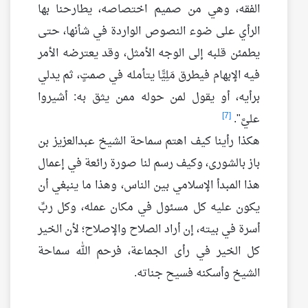
الفقه، وهي من صميم اختصاصه، يطارحنا بها
الرأي على ضوء النصوص الواردة في شأنها، حتى
يطمئن قلبه إلى الوجه الأمثل، وقد يعترضه الأمر
فيه الإبهام فيطرق مَلِيًّا يتأمله في صمتٍ، ثم يدلي
برأيه، أو يقول لمن حوله ممن يثق به: أشيروا
[7]
عليَّ".
هكذا رأينا كيف اهتم سماحة الشيخ عبدالعزيز بن
باز بالشورى، وكيف رسم لنا صورة رائعة في إعمال
هذا المبدأ الإسلامي بين الناس، وهذا ما ينبغي أن
يكون عليه كل مسئول في مكان عمله، وكل ربِّ
أسرة في بيته، إن أراد الصلاح والإصلاح؛ لأن الخير
كل الخير في رأى الجماعة، فرحم الله سماحة
الشيخ وأسكنه فسيح جناته.