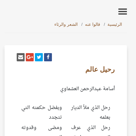
الرئيسية
قالوا عنه
الشعر والرثاء
أنشر تغريدة
شارك على فيسبوك
إرسل إيم
شارك على غو
رحيل عالم
أسامة عبدالرحمن العشماوي
رحل الذي ملأ الديار
وبفضل حكمته التي
بعلمه
تتجدد
رحل الذي عرف
ومضى وقدوته