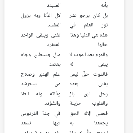
بأنه
المتبدد
بل كان يرجو نشر
كل الدُّنا وبه يزول
نور العلم في
المفسد
هذه هي الدنيا وهذا
تفنى ويبقى الواحد
حالها
المتفرد
والمرء بعد الموت لا
مال وسلطان وجاه
يبقى له
يعضد
فالموت حقٌّ ليس
علم الهدى وصلاح
يفنى بعده
من يسترشد
رحل ابن باز
وفاته وله العلا
والقلوب حزينة
والسُّؤدد
فعسى الإله الحق
في جنة الفردوس
يجمعنا به
فيها نسعد