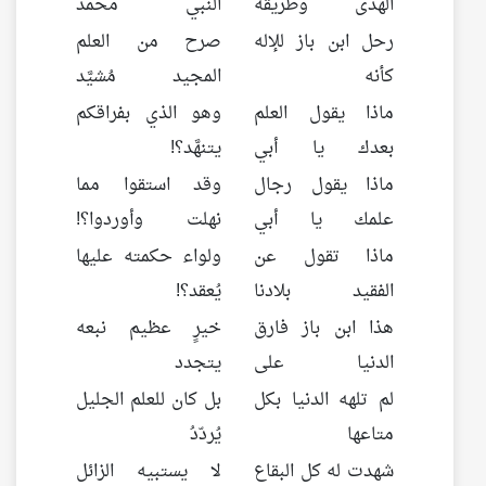
الهدى وطريقه
النبي محمد
رحل ابن باز للإله
صرح من العلم
كأنه
المجيد مُشيَّد
ماذا يقول العلم
وهو الذي بفراقكم
بعدك يا أبي
يتنهَّد؟!
ماذا يقول رجال
وقد استقوا مما
علمك يا أبي
نهلت وأوردوا؟!
ماذا تقول عن
ولواء حكمته عليها
الفقيد بلادنا
يُعقد؟!
هذا ابن باز فارق
خيرٍ عظيم نبعه
الدنيا على
يتجدد
لم تلهه الدنيا بكل
بل كان للعلم الجليل
متاعها
يُردّدُ
شهدت له كل البقاع
لا يستبيه الزائل