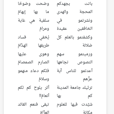
باتت بجهدكم
وضحت وضوحًا
المحجة والهدى
ما بها إبهامُ
ونشرتمو في
سلفية هي غاية
الخافقين عقيدة
ومرامُ
وكشفتمو بالعلم كل
يُخفي فساد
ضلالة
طريقها الهدَّامُ
ورميتمو سهم
وهوى عليها
النصوص تجاهها
الصارم الصمصامُ
أعدتمو للناس آية
فلكم دعاء منهمو
عزِّهم
وسلامُ
ترثيك جامعة المدينة
أثر يلوح كم لكم
كم بها
أنعامُ!!
شيَّدت فيها للعلوم
تبقى فنعم القائد
مكانة
العزَّامُ