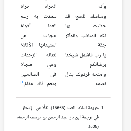
وأنه
الحرام حرامُ
ومناسك للحج قد
سعدت به رغم
حظيت بها
العدا أقوامُ
لكم المناقب والمآثر
عجزت عن
جمَّة
استيعابها الأقلامُ
يا رب فاشمل شيخنا
لتناله الرحمات
برضائكم
وهي سجامُ
وامنحه فردوسًا ينال
في الصالحين
[1]
نعيمه
ونعم ذاك مقامُ
جريدة البلاد- العدد (15665)، نقلًا عن: الإنجاز
في ترجمة ابن باز، عبد الرحمن بن يوسف الرحمه،
(505).