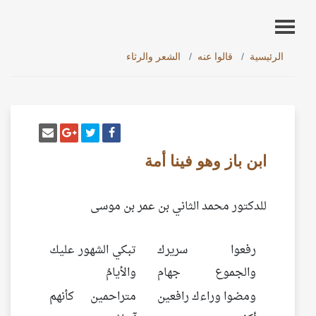
الرئيسية
قالوا عنه
الشعر والرثاء
أنشر تغريدة
شارك على فيسبوك
إرسل إيم
شارك على غو
ابن باز وهو فينا أمة
للدكتور محمد الثاني بن عمر بن موسى
رفعوا سريرك
تبكي الشهور عليك
والجموع جهام
والأيامُ
ومضوا وراءك رافعين
متراحمين كأنهم