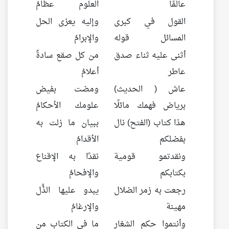
عالمًا
العلوم عظامُ
القول في كبرى
وإليه يعزى الحل
المسائل قوله
والإبرامُ
أثنى عليه ثناء صدق
من كل صقع سادةٌ
عاطر
أعلامُ
عاش ( الحديث)
ومضت بفيض
برياض فهمك مائلًا
علومك الأحكامُ
هذا كتاب (الفتح) نال
ببيان ما زلت به
بفضلكم
الأقدامُ
ونقدتمو قومية
نقدًا به الإقناع
بكتابكم
والإفحامُ
رجعت به زمر الضلال
يبدو عليها الذُّل
مهينة
والإرغامُ
وأنتموا حكم الشغار
ما في الكتاب من