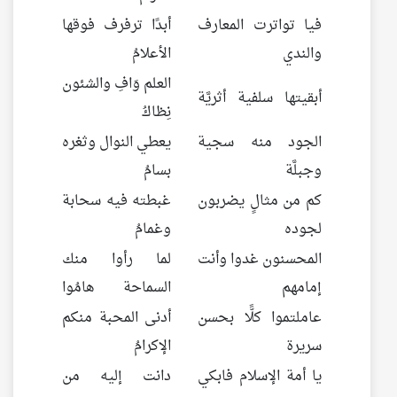
فيا تواترت المعارف
أبدًا ترفرف فوقها
والندي
الأعلامُ
العلم وَافِ والشئون
أبقيتها سلفية أثريَّة
نِظاكُ
الجود منه سجية
يعطي النوال وثغره
وجبلَّة
بسامُ
كم من مثالٍ يضربون
غبطته فيه سحابة
لجوده
وغمامُ
المحسنون غدوا وأنت
لما رأوا منك
إمامهم
السماحة هامُوا
عاملتموا كلًّا بحسن
أدنى المحبة منكم
سريرة
الإكرامُ
يا أمة الإسلام فابكي
دانت إليه من