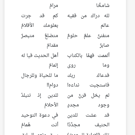
شامخًا
مرامُ
لله دراك من فقيه
كم قد جرت
عالم
بعلومك الأقلامُ
متفننٌ علمٌ حلومٌ
متضلعٌ متبصرٌ
صابرٌ
مقدامُ
ألممت فهمًا بالكتاب
أهل الحديث فيا له
وما روى
إلمامُ
فدعاك ربك
ما للحياة وللرجال
فاستجبت نداءه!
دوام!!
لم يخل قرنٌ من
للدين إذ تتبلدُ
وجود مجددٍ
الأحلامُ
قد عشت للدين
في دعوة التوحيد
الحنيف مجدِّدًا
أنت هُمامُ