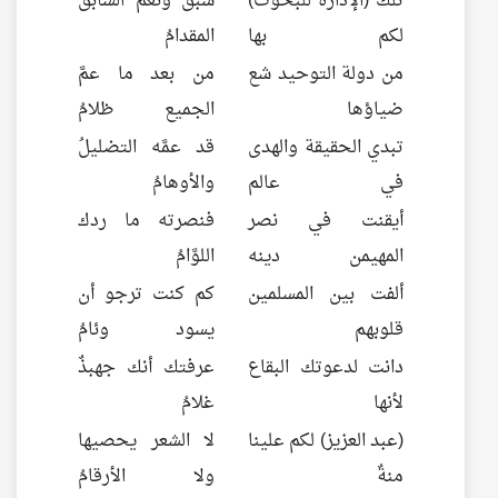
تلك (الإدارة للبحوث)
سبق ونعم السابق
لكم بها
المقدامُ
من دولة التوحيد شع
من بعد ما عمَّ
ضياؤها
الجميع ظلامُ
تبدي الحقيقة والهدى
قد عمَّه التضليلُ
في عالم
والأوهامُ
أيقنت في نصر
فنصرته ما ردك
المهيمن دينه
اللوَّامُ
ألفت بين المسلمين
كم كنت ترجو أن
قلوبهم
يسود وئامُ
دانت لدعوتك البقاع
عرفتك أنك جهبذٌ
لأنها
غلامُ
(عبد العزيز) لكم علينا
لا الشعر يحصيها
منةٌ
ولا الأرقامُ