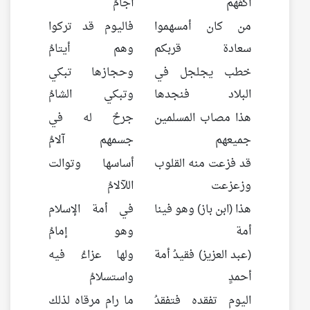
أكفهم
آجامُ
من كان أمسهموا
فاليوم قد تركوا
سعادة قربكم
وهم أيتامُ
خطب يجلجل في
وحجازها تبكي
البلاد فنجدها
وتبكي الشامُ
هذا مصاب المسلمين
جرحٌ له في
جميعهم
جسمهم آلامُ
قد فزعت منه القلوب
أساسها وتوالت
وزعزعت
اللآلامُ
هذا (ابن باز) وهو فينا
في أمة الإسلام
أمة
وهو إمامُ
(عبد العزيز) فقيدُ أمة
ولها عزاءُ فيه
أحمدٍ
واستسلامُ
اليوم تفقده فتفقدُ
ما رام مرقاه لذلك