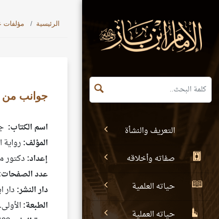
الرئيسية
مؤلفات ع
جوانب من سي
اسم الكتاب:
جو
التعريف والنشأة
المؤلف:
رواية ا
صفاته وأخلاقه
إعداد:
دكتور مح
عدد الصفحات:
حياته العلمية
دار النشر:
دار ا
الطبعة:
الأولى.
حياته العملية