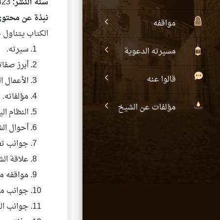
سنة النشر:
1423هـ - 2002م
نبذة عن محتوى
مواقفه
الكتاب يتناول 
سيرته.
مسيرته الدعوية
أبرز صفاته
قالوا عنه
الأعمال ا
مؤلفاته.
مؤلفات عن الشيخ
النظام ال
أحوال الش
جوانب تع
علاقة الش
مواقفه م
جوانب من
جوانب الت