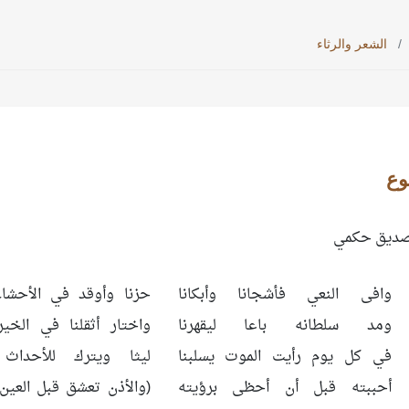
الشعر والرثاء
وع
صديق حكمي
وافى النعي فأشجانا وأبكانا
حزنا وأوقد في الأحشاء 
ومد سلطانه باعا ليقهرنا
واختار أثقلنا في الخير 
في كل يوم رأيت الموت يسلبنا
ليثا ويترك للأحداث غ
أحببته قبل أن أحظى برؤيته
(والأذن تعشق قبل العين 