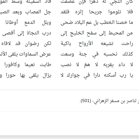
كان النجي له دهرا فإن عصفت
قاد السفينة وسط الموج
فلا تلوموا جريحا إثره فلقد
جل المصاب وبعد الصبر 
ما خصنا الخطب بل عم البلاد ضحى
وبلل الدمع أوطانا وأ
من المحيط إلى سفح الخليج إلى
درب النجاة إلى أقصى خ
راحت تشيعه الأرواح باكية
لكن رضوان قد لاقاه ج
كذلك نحسبه في جنة وسعت
عرض السماوات يلقى الأنس
لا داء يقربه لا همّ لا نصب
طابت نعيما وكافورا و
يا رب أسكنه دارا في جوارك لا
يزال يلقى بها حورا وول
لناصر بن مسفر الزهراني، (501).