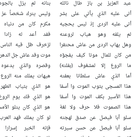
عبد العزيز بن باز طال نائله
بنانه لم يزل بالجود 
أتى عليه الذي يأتي على بشر
وليس يترك شخصاً عز أ
أتى عليه الردى إذ ليس يحجبه
مكرم كان من دنياه ما
لم يلفه وهو هياب لروعته
فقد أعد له زادا وإ
وهل يهاب الردى من عاش محتقرا
لزخرف ظل فيه الناس ط
من كان للمال موتا كيف يفجؤه
موت وقد عاش جل الدهر 
ما الروع إلا لمشغوف (بفلته)
وقصره والذي يدعوه ب
أما الذي عاش سلطانا بعفته
هيهات يملك منه الروع 
هذا المسجى بثوب الموت وا أسفا
هو الذي بثياب الطهر 
هذا الأسير بكف الموت وا أسفا
هو الذي فك يوم الروع 
هذا الصموت فلا حرف ولا لغة
هو الذي كان يتلو الأمس
سلو أبا فيصل عن صدق لهجته
لو كان يملك فهد العرب 
سلو أبا فيصل عن حسن سيرته
فإنه الخير إسرارا وإ