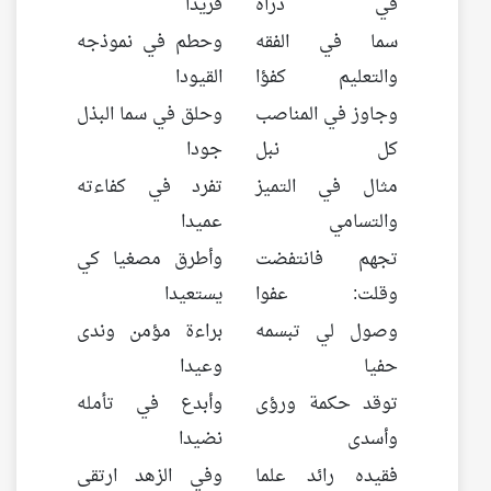
في ذراه
فريدا
سما في الفقه
وحطم في نموذجه
والتعليم كفؤا
القيودا
وجاوز في المناصب
وحلق في سما البذل
كل نبل
جودا
مثال في التميز
تفرد في كفاءته
والتسامي
عميدا
تجهم فانتفضت
وأطرق مصغيا كي
وقلت: عفوا
يستعيدا
وصول لي تبسمه
براءة مؤمن وندى
حفيا
وعيدا
توقد حكمة ورؤى
وأبدع في تأمله
وأسدى
نضيدا
فقيده رائد علما
وفي الزهد ارتقى