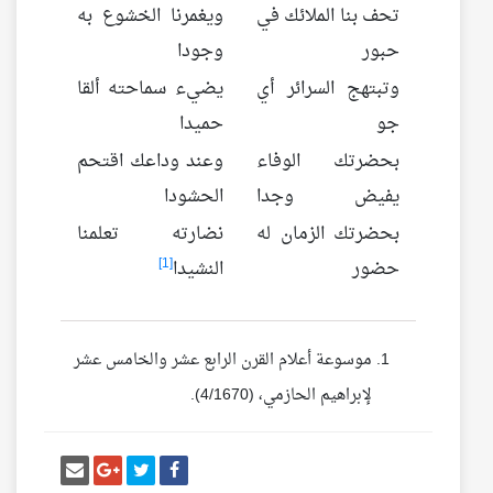
تحف بنا الملائك في
ويغمرنا الخشوع به
حبور
وجودا
وتبتهج السرائر أي
يضيء سماحته ألقا
جو
حميدا
بحضرتك الوفاء
وعند وداعك اقتحم
يفيض وجدا
الحشودا
بحضرتك الزمان له
نضارته تعلمنا
[1]
حضور
النشيدا
موسوعة أعلام القرن الرابع عشر والخامس عشر
لإبراهيم الحازمي، (4/1670).
أنشر تغريدة
شارك على فيسبوك
إرسل إيم
شارك على غو