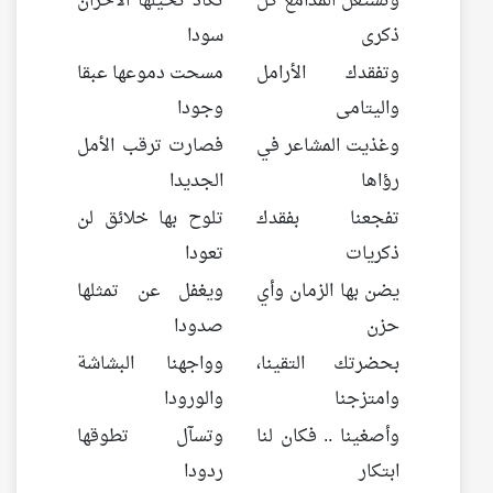
وتشتعل المدامع كل
تكاد تحيلها الأحزان
ذكرى
سودا
وتفقدك الأرامل
مسحت دموعها عبقا
واليتامى
وجودا
وغذيت المشاعر في
فصارت ترقب الأمل
رؤاها
الجديدا
تفجعنا بفقدك
تلوح بها خلائق لن
ذكريات
تعودا
يضن بها الزمان وأي
ويغفل عن تمثلها
حزن
صدودا
بحضرتك التقينا،
وواجهنا البشاشة
وامتزجنا
والورودا
وأصغينا .. فكان لنا
وتسآل تطوقها
ابتكار
ردودا