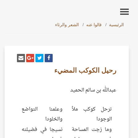
الرئيسية
قالوا عنه
الشعر والرثاء
أنشر تغريدة
شارك على فيسبوك
إرسل إيم
شارك على غو
رحيل الكوكب المضيء
عبدالله بن سالم الحميد
ترحل كوكب ملأ
وعلمنا التواضع
الوجودا
والخلودا
وما زجت المساحة
نسيجا في فضيلته