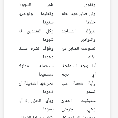
وتقوى
غمر النجودا
ولي صان عهد العلم
وتعليما وتوجيها
حفظا
سديدا
تنبؤك المساجد
وكل المنتدين له
والنوادي
شهودا
تضوعت المنابر من
وفوّف نشره مسكا
رؤاه
وعودا
أيا وجه السماحة:
سيحمله مدارك
أي نجم
مستعيدا
وأية همسة عليا
تحرضها الفضيلة أن
تسمو
تجودا
ستبكيك المنابر
ويأبى الحزن إلا أن
وهي جرحى
يسودا