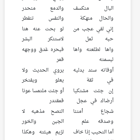
البال منكسف
والدمع منحدر
والحال منهكة
والنفس تنفطر
إني لفي عجب من
لو بحت عنه هنا
حبه ثمل
لاستنكر البشر
واها لطلعته واها
فبحره غدق ووجهه
لبسمته
قمر
أوقاته سند يدليه
يروي الحديث ولا
في ثقة
يعلو ويفتخر
إن جئت مشتكيا
أو جئت ملتمسا عونا
أرضاك في عجل
فمقتدر
شجاع أمتنا
النصح مذهبه لا
وصدقه علم
الجبن والخور
أما النحيب إذا خاف
لزيم هيئته وهكذا