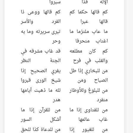
الإله فذا
سبروا
كم قالها حكما كم
كم قالها ووعى ذا
قالها عبرا
الفرد والأسر
ما عاب ملتزما ما
تبرى سريرته وما به
اغتاب منحرفا
وحر
كم كان مطلعه
قد غاب مشرقه في
والقلب في فرح
الجنة النظر
من للبخاري إذا طل
يفري الصحيح إذا
الصباح ومن
شيخ الورى قبروا
من للبلوغ وللأوطار
لله ما ذهبت أيامها
منفرد
هدر
من للفتاوى إذا ما
من للقرآن إذا ما
غاب عالمها
أشكل السور
من للغيور إذا
من للدعاة كذا للحق