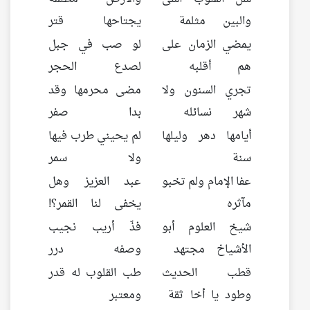
والبين مثلمة
يجتاحها قتر
يمضي الزمان على
لو صب في جبل
هم أقلبه
لصدع الحجر
تجري السنون ولا
مضى محرمها وقد
شهر نسائله
بدا صفر
أيامها دهر وليلها
لم يحيني طرب فيها
سنة
ولا سمر
عفا الإمام ولم تخبو
عبد العزيز وهل
مآثره
يخفى لنا القمر؟!
شيخ العلوم أبو
فذّ أريب نجيب
الأشياخ مجتهد
وصفه درر
قطب الحديث
طب القلوب له قدر
وطود يا أخا ثقة
ومعتبر