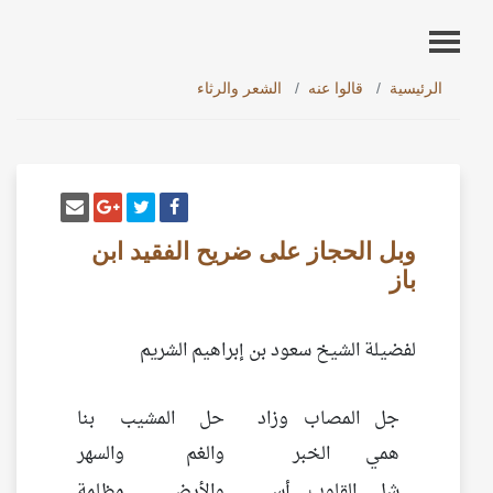
الرئيسية
قالوا عنه
الشعر والرثاء
أنشر تغريدة
شارك على فيسبوك
إرسل إيم
شارك على غو
وبل الحجاز على ضريح الفقيد ابن
باز
لفضيلة الشيخ سعود بن إبراهيم الشريم
جل المصاب وزاد
حل المشيب بنا
همي الخبر
والغم والسهر
شل القلوب أسى
والأرض مظلمة