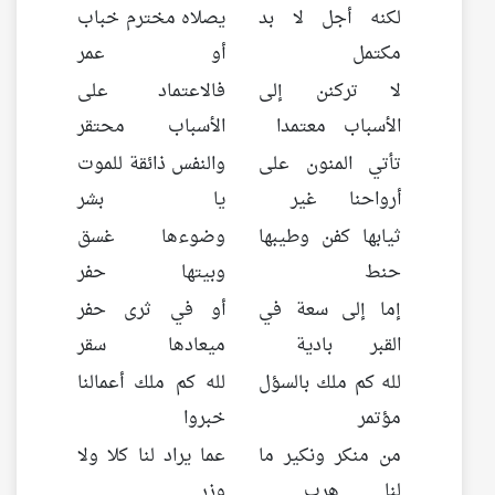
لكنه أجل لا بد
يصلاه مخترم خباب
مكتمل
أو عمر
لا تركنن إلى
فالاعتماد على
الأسباب معتمدا
الأسباب محتقر
تأتي المنون على
والنفس ذائقة للموت
أرواحنا غير
يا بشر
ثيابها كفن وطيبها
وضوءها غسق
حنط
وبيتها حفر
إما إلى سعة في
أو في ثرى حفر
القبر بادية
ميعادها سقر
لله كم ملك بالسؤل
لله كم ملك أعمالنا
مؤتمر
خبروا
من منكر ونكير ما
عما يراد لنا كلا ولا
لنا هرب
وزر