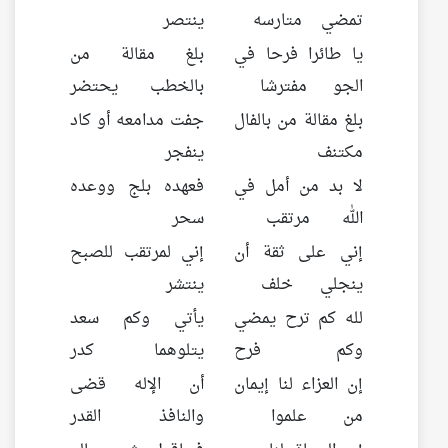
تمضي متارسه
ينتصر
يا طائرا فرحا في
بلغ مقالة من
الجو مفترشا
بالخطب يحتضر
بلغ مقالة من بالفال
جفت مدامعه أو كاد
مكتنف
ينفجر
لا بد من أمل في
فعهده بلج ووعده
الله مرتقب
سحر
إني على ثقة أن
إني لمرتقب للصبح
ينجلي خلف
ينتشر
لله كم ترح يمضي
يأتي وكم سعد
وكم فرح
يتلوهما كدر
إن العزاء لنا إيمان
أن الإله قضى
من علموا
والنافذ القدر