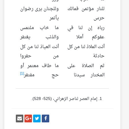
للنار مؤتمن فمالك
وللجنان يرى رضوان
حرس
يأتمر
رباه إن لنا في
ما خاب ملتمس
عفوكم أملا
والذنب يغتفر
أنت الملاذ لنا من كل
أنت العياذ لنا من كل
حادثة
من حقروا
ثم الصلاة على
ما طاف معتمر أو
[1]
المختار سيدنا
حج مفتقر
إمام العصر لناصر الزهراني، (525- 528).
أنشر تغريدة
شارك على فيسبوك
إرسل إيم
شارك على غو