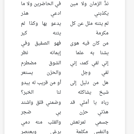
ندُّ الزمان ولا مين
في الحاضرين ولا ما
يكذبني
ادعي هذر
لم يثنه ملل عن كل
يدعو بها وكذا لم
مكرمة
يثنه كبر
من كان فيه هوى
فهو الصفيق وفي
يشنا به علما
إيمانه نظر
إني لفي كمد، إني
الشوق مضطرم
لفي وجل
والحزن يستعر
هل من دليل إلى
أو من قريب له يبدو
شيخ يشاكله
لنا الخبر؟
رباه يا أملي قد
وضمني قلق واشتد
هدّني حزن
بي ضجر
جسمي لمرتعش
والقلب منه دمي
والنفس مكلمة
يرغي ويعتصر