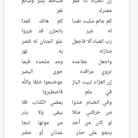
إن الحياة لنا ممر
فساقط بشر وسالم
معترك
نفر
كم عالم سلبت نفسا
كم هالك كمدا
له غير
بالحزن قد غبروا
رب العباد ألا فاجعل
علو الجنان له قصر
منازله
به نهر
واجعل مقاعده
ومد ملحده فيما
تروي مراقده
حوى البصر
إن العزاء لبيت الباز
عوضتموا خلفا والله
في علم
فاصطبروا
وفي الختام خذوا
يمضي الكتاب فلا
من حرقتي مثلا
يبقى ولا يذر
لو كان من أحد
من موتها لنجا
ينجو على حذر
عدنان أو مضر