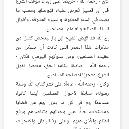
كان - رحمه الله - حريصًا على إبداء موقف الشرع
في أي قضيةٍ تُعرض عليه، فيُوصلها بحسب ما
يثبت في السنة المطهرة، والسيرة المشرفة، وأقوال
السلف الصالح والعلماء المصلحين.
إن الله قد قيَّض الشيخ ابن باز ليدحض كثيرًا من
منكرات هذا العصر التي كادت أن تتمكن من
عقيدة المسلمين، ومن سلوكهم اليومي، فكان -
رحمه الله - صادعًا بكلمة الحق، منتصرًا لقول
الشرع، متحريًا لمصلحة المسلمين.
وكان - رحمه الله - عاملًا على نشر كتاب الله وسنة
رسوله، متابعًا لأحوال المسلمين أينما كانوا،
مساعدًا لهم في كل ما ينزل بهم من قضايا
ومشكلات، حاثًّا على وحدتهم وتناصرهم ورفع
الظلم والأذى عنهم، وعلى ردّ الباطل والانحراف