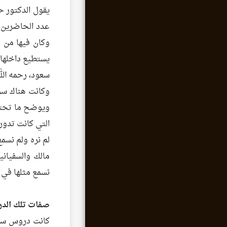
يقول الدكتور ح
عدد الحاضرين 
وكان فيها من ا
يستطيع داخلها ا
سعود، رحمه الله
وكانت هناك سؤا
ويوضح ما تحتها
التي كانت تدور
لم نره ولم نسم
مالك والسفياني
نسمع مثلها في ز
صفات تلك الد
كانت دروس سماح