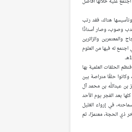
اجتمع عليه خلالها أفاضل
 وتأسيسها هناك، فقد رتب
حدب وصوب، وصار أستاذًا
ج والمعتمرين والزائرين
 اجتمع له فيها من العلوم
 فنظم الحلقات العلمية بها
، وكانوا حلقًا متراصة بين
يز بن عبدالله بن محمد آل
لها بعد الفجر يوم الأحد
ماحته، في إرواء الغليل
 حتى نهاية عام 1419هـ، حيث سافر آخر ذي الحجة، معتمرًا، ثم