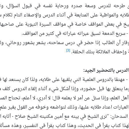
 طرحه للدرس وسعة صدره ورحابة نفسه في قبول السؤال، وتح
ابه والمواظبة على المتابعة في أثناء الدرس والإصغاء التام لكلام
خ في بعض المواقف خاصة في مواقف السيرة النبوية على صاحبها أت
 - سريع الدمعة تسبق عبراته عباراته في كثير من المواقف.
وقار أن الطالب إذا حضر في درس سماحته، يشعر بشعور روحاني، ول
[3]
وإحفاف الملائكة بتلك الحلقة.
الدرس بالتحضير الجيد:
 - مهتمًا بالدروس العلمية التي يلقيها على طلابه، ولذا كان يستعد له
وما يتعلق بها قبل حضوره، وإذا أشكل شيء أثناء إلقاء الدروس كلف
ل العلم، وإذا سئل عن أمر لا يعلمه قال: لا أدري، لا أعلم، تحتاج الم
العبارات اعتاد طلابه عليها، وذلك لتواضعه وخوفه من القول بغير علم
السدحان: "ترى الشيخ في بيته مع أمين مكتبته الشيخ صلاح - أثابه ال
ذا كتاب يقرأ في الحديث، وهذا كتاب يقرأ في التفسير، وهذه مسأل