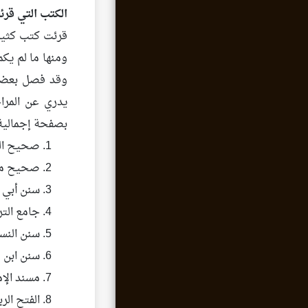
الكتب التي قرئ
قرئت كتب كثيرة
ومنها ما لم يك
وقد فصل بعضهم 
يدري عن المرا
بصفحة إجمالية
صحيح الب
صحيح مسل
سنن أبي د
جامع الت
سنن النسا
سنن ابن 
مسند الإم
الفتح الر