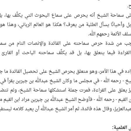
.
ى سماحة الشيخ أنه يحرص على سماع البحوث التي يكلِّف بها، بل 
 بل وأحيانًا يسأل الطلبة من يعرف؟ هكذا هو العالم الرباني، وهذا ه
لف الأئمة رحمهم الله.
عجب من شدة حرص سماحته على الفائدة والإنصات التام من سما
لقراءة فيما يتعلق بها، بل قد يكلِّف سماحته الباحث أو القارئ ب
ده في هذا الأمر، وهو متعلق بحرص الشيخ على تحصيل الفائدة ما جا
خ - رحمه الله - في مجلس ما وكان الشيخ عبدالله بن جبرين يقرأ في 
ز يعلق على القراءة، فمرت جملة استشكلها سماحة الشيخ، ولم تتض
القيم - رحمه الله - فأوضح الشيخ عبدالله بن جبرين مراد ابن القيم م
دالعزيز، وقال هذه فائدة، ثم أمر الشيخ عبدالله أن يعيد كلامه ليست
 العلمية: