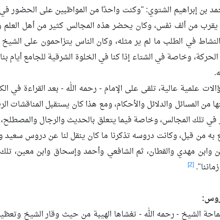
مد بن إبراهيم الشتوي: "وكنت واحدًا من المواظبين على الحضور في 
يقرب من ألف نفس، وكان يحضر هذه المجالس كثير من أهل العلم وا
لنشاط في الطلب ما لم ير مثله، وكان الناس يتزاحمون على الشيخ ع
لحركة، وخاصة في الشتاء إذا كنا في الخلوة الشرقية للجامع أيام بنا
.
لات علمية عالية، تلقى على الإمام - رحمه الله - بعد القراءة في ال
 من المسائل والدلائل والأحكام، ومع هذا كان يستقبل المناقشات الرف
 في تلك المجالس، وخاصة فيما يتعلق بالحديث والرجال والمصطلح، وكن
ع به من قبل، وكانت دروسه تذكرنا ما كان ينقل لنا عن دروس سعيد 
ن وابن مهدي والقطان، ثم الشافعي وأحمد وإسحاق وابن معين، تلك 
[2]
ماننا".
روس:
ة الشيخ - رحمه الله - تغشاها الهيبة من حيث وقار الشيخ وتعظيم