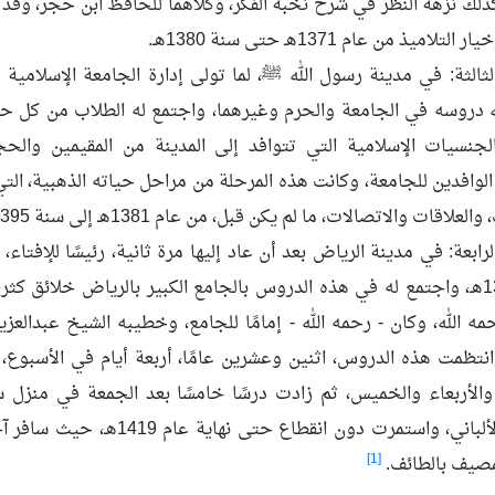
كذلك نزهة النظر في شرح نخبة الفكر، وكلاهما للحافظ ابن حجر، وقد 
تلاميذ من عام 1371هـ حتى سنة 1380هـ.
لثالثة: في مدينة رسول الله ﷺ، لما تولى إدارة الجامعة الإسلامية
ه دروسه في الجامعة والحرم وغيرهما، واجتمع له الطلاب من كل 
لجنسيات الإسلامية التي تتوافد إلى المدينة من المقيمين والحجا
لوافدين للجامعة، وكانت هذه المرحلة من مراحل حياته الذهبية، التي
لعلاقات والاتصالات، ما لم يكن قبل، من عام 1381هـ إلى سنة 1395هـ.
لرابعة: في مدينة الرياض بعد أن عاد إليها مرة ثانية، رئيسًا للإفتاء،
سنة 1397هـ، واجتمع له في هذه الدروس بالجامع الكبير بالرياض خلائق كثر
مه الله، وكان - رحمه الله - إمامًا للجامع، وخطيبه الشيخ عبدالعز
نتظمت هذه الدروس، اثنين وعشرين عامًا، أربعة أيام في الأسبوع، ك
 والأربعاء والخميس، ثم زادت درسًا خامسًا بعد الجمعة في منزل س
للعلامة الألباني، واستمرت دون انقطاع
[1]
لمصيف بالطائف.