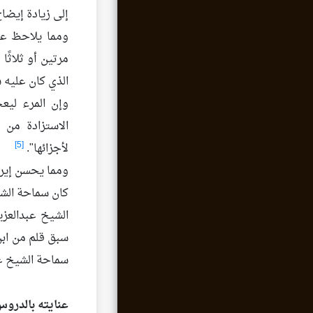
إلى زيادة إيضاح
ومما يلاحظ عل
مرتين أو ثلاثًا
الذي كان عليه س
وإن المرء لي
الاستزادة من ا
[5]
لأجزائها".
ومما يحسن إيرا
كان سماحة الشي
الشيخ عبدالعزي
سبق قلم من ابن 
سماحة الشيخ عب
عنايته بالدروس