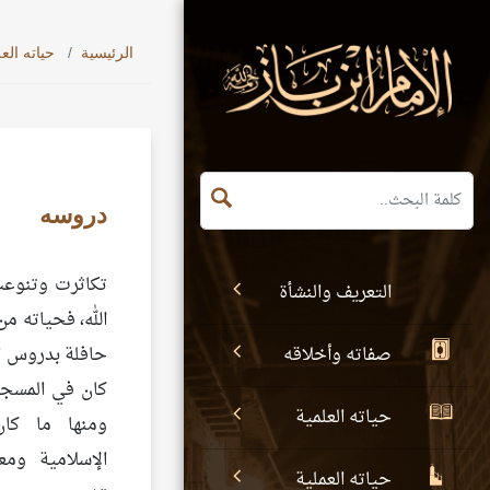
الرئيسية
حياته الع
دروسه
تكاثرت وتنوع
التعريف والنشأة
الله، فحياته من
صفاته وأخلاقه
حافلة بدروس ال
كان في المسجد،
حياته العلمية
ومنها ما كا
الإسلامية ومع
حياته العملية