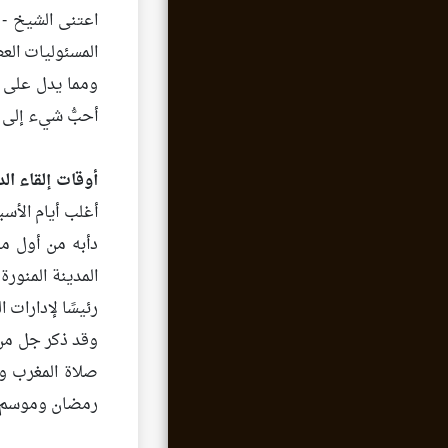
اعتنى الشيخ - ر
المسئوليات الع
ومما يدل على ع
أحبُّ شيء إلى
أوقات إلقاء ال
أغلب أيام الأس
دأبه من أول ما
المدينة المنورة
رئيسًا لإدارات 
وقد ذكر جل من 
صلاة المغرب وب
رمضان وموسم ال