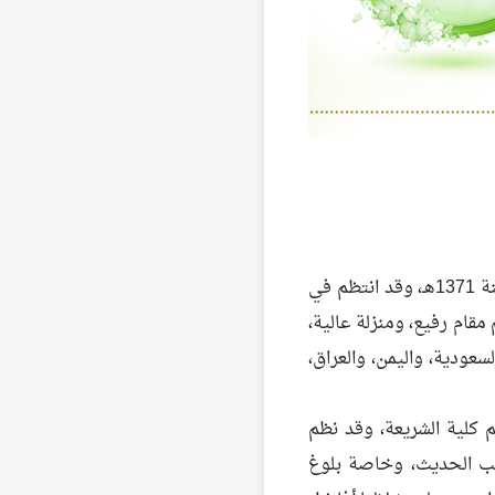
المرحلة الأولى: في مدينة (الدِّلم) منذ تولي القضاء بها من سنة 1357هـ إلى سنة 1371هـ، وقد انتظم في
مقام رفيع، ومنزلة عالية،
سعودية، واليمن، والعراق،
ثم كلية الشريعة، وقد نظم
كتب الحديث، وخاصة بلوغ