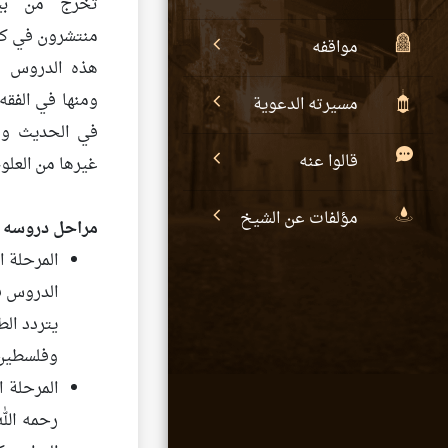
تخرج من بين
منتشرون في كثي
مواقفه
هذه الدروس من
ومنها في الفقه،
مسيرته الدعوية
في الحديث وع
قالوا عنه
غيرها من العلوم
مؤلفات عن الشيخ
مراحل دروسه ا
الدروس في
يتردد الط
وفلسطين،
المرحلة ا
رحمه الل