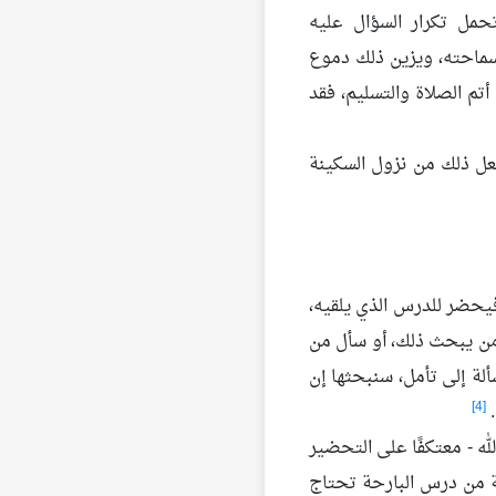
مل تكرار السؤال عليه
 سماحته، ويزين ذلك دموع
م الصلاة والتسليم، فقد
عل ذلك من نزول السكينة
ا فيحضر للدرس الذي يلقيه،
 من يبحث ذلك، أو سأل من
سألة إلى تأمل، سنبحثها إن
[4]
.
له - معتكفًا على التحضير
ة من درس البارحة تحتاج