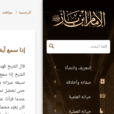
الرئيسية
مواقفه
إذا سمع آية وع
قال الشيخ فهد ب
التعريف والنشأة
الشيخ إذا سمع آية
صفاته وأخلاقه
تسبقه عبراته ويب
حتى تخضل لحيته
حياته العلمية
عندما قرأتُ عل
كان يَعْبُد محمد
حياته العملية