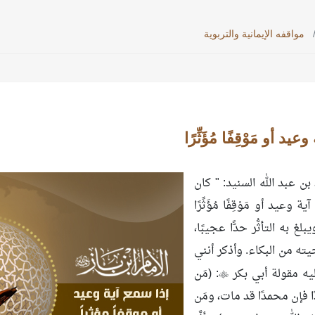
مواقفه الإيمانية والتربوية
يد أو مَوْقِفًا مُؤَثِّرًا
ن عبد الله السنيد: " كان
 وعيد أو مَوْقِفًا مُؤَثِّرًا
لغ به التأثُّر حدًّا عجيبًا،
 من البكاء. وأذكر أنني
يه مقولة أبي بكر
: (مَن

ًا فإن محمدًا قد مات، ومَن