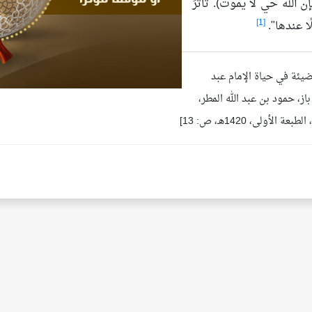
ن الله حي لا يموت). تأثَّرَ
[1]
ًا عندها".
يئة في حياة الإمام عبد
باز، حمود بن عبد الله المطر،
ة الأولى، 1420هـ، ص: 13]