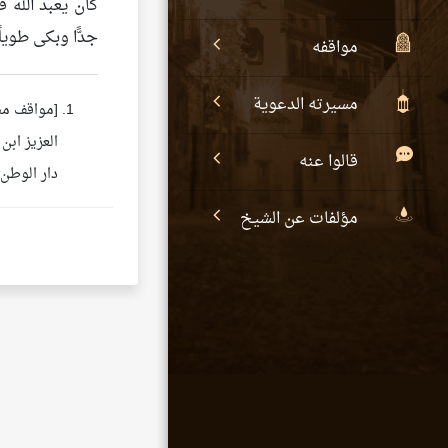
كان يعبد الله فإ
جدًّا وبكى طويل
مواقفه
مسيرته الدعوية
[مواقف مض
العزيز ابن 
قالوا عنه
دار الوطن، الطبع
مؤلفات عن الشيخ