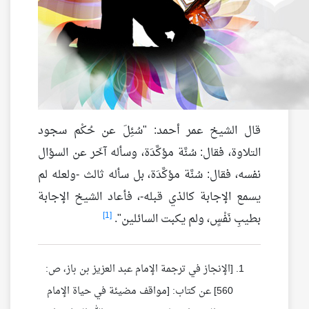
قال الشيخ عمر أحمد: "سُئِلَ عن حُكْم سجود
التلاوة، فقال: سُنَّة مؤكَّدَة، وسأله آخَر عن السؤال
نفسه، فقال: سُنَّة مؤكَّدَة، بل سأله ثالث -ولعله لم
يسمع الإجابة كالذي قبله-، فأعاد الشيخ الإجابة
[1]
بطيبِ نَفْسٍ، ولم يكبت السائلين".
[الإنجاز في ترجمة الإمام عبد العزيز بن باز، ص:
560] عن كتاب: [مواقف مضيئة في حياة الإمام