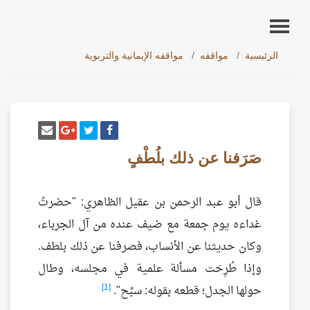
الرئيسية
مواقفه
مواقفه الإيمانية والتربوية
أنشر تغريدة
شارك على فيسبوك
إرسل إيم
شارك على غو
صَرَفنا عن ذلك بلُطْفٍ
قال أبو عبد الرحمن بن عقيل الظاهري: "حضرتُ
غداءه يوم جمعة مع ضيف عنده من آل الجرباء،
وكان حديثنا عن الأنساب، فصرفنا عن ذلك بلطف.
وإذا طُرِحَت مسألة علمية في مجلسه، وطال
[1]
حولها الجدل؛ قطعه بقوله: سبِّح".