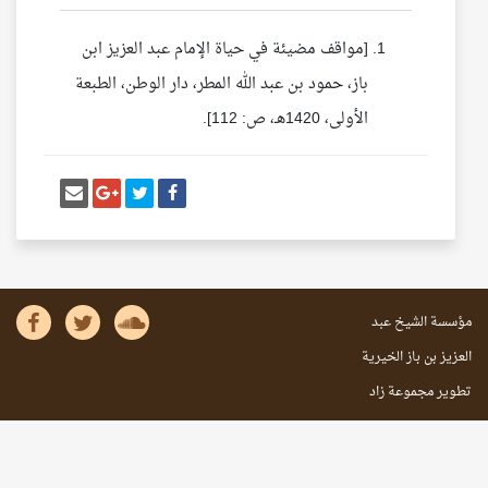
[مواقف مضيئة في حياة الإمام عبد العزيز ابن
باز، حمود بن عبد الله المطر، دار الوطن، الطبعة
الأولى، 1420هـ، ص: 112].
أنشر تغريدة
شارك على فيسبوك
إرسل إيم
شارك على غو
مؤسسة الشيخ عبد
العزيز بن باز الخيرية
تطوير مجموعة زاد