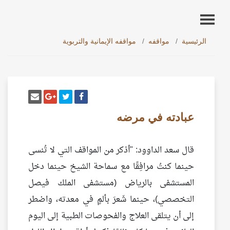
الرئيسية
مواقفه
مواقفه الإيمانية والتربوية
أنشر تغريدة
شارك على فيسبوك
إرسل إيم
شارك على غو
عبادته في مرضه
قال سعد الداوود: "أذكر من المواقف التي لا تُنسى
حينما كنتُ مرافِقًا مع سماحة الشيخ حينما دخل
المستشفى بالرياض (مستشفى الملك فيصل
التخصصي)، حينما شَعرَ بألمٍ في معدته، واضطر
إلى أن يتلقى العلاج والفحوصات الطبية إلى اليوم