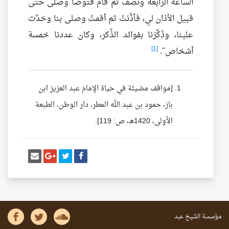
الساعة الرابعة ونصف ثم قام فتوضأ وصلى حتى
قبيل الأذان لي، فأذَّنتُ ثم أقمتُ وصلى بنا وحَدَّث
علينا، وذَكَّرَنا بفوائد الذِّكر، وكان عددنا خمسة
[1]
أشخاص".
[مواقف مضيئة في حياة الإمام عبد العزيز ابن
باز، حمود بن عبد الله المطر، دار الوطن، الطبعة
الأولى، 1420هـ، ص: 119].
أنشر تغريدة
شارك على فيسبوك
إرسل إيم
شارك على غو
مؤسسة الشيخ عبد