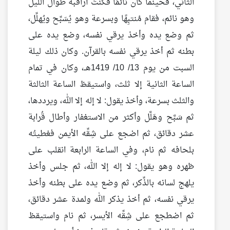
الثاني، فحينما كان نائمًا فكنتُ أراقبه طوال الليل
وهو نائم، فقام مُنتبِهًا وبسرعة وهو يُسَبِّح ويُهلِّل،
ثم وضع يده وأخذ يرقي نفسه، وضع يده على
بطنه ثم أخذ يرقي نفسه بالقرآن. وكان ذلك ليلة
السبت من يوم 13/ 10/ 1419هــ، وكان في تمام
الساعة الثانية إلا ثلث، واستيقظ الساعة الثالثة
والثلث بسرعة، وأخذ يقول: لا إله إلا الله، ويرددها،
ثم سَبَّح وهَلَّل وأكثر من الاستغفار وأطال قُرابة
عشر دقائق، ثم اضجع على شِقِّه الأيمن فغطيتُه
بلحافه ثم نام، وفي الساعة الرابعة انقلب على
ظهره وهو يقول: لا إله إلا الله، ثم جلس وأخذ
يلهج لسانه بالذِّكر، ثم وضع يده على بطنه وأخذ
يرقي نفسه، ثم أخذ يذكر الله ولمدة عشر دقائق،
ثم اضطجع على شِقِّه الأيسر، ثم نام واستيقظ