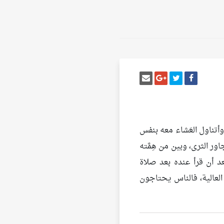
أنشر تغريدة
شارك على فيسبوك
إرسل إيميل
شارك على غوغل بلس
وأتناول العَشاء معه بنفس
اور الثرى، وبين من هِمَّته
عد أن قرأ عنده بعد صلاة
 العالية، فالناس يحتاجون