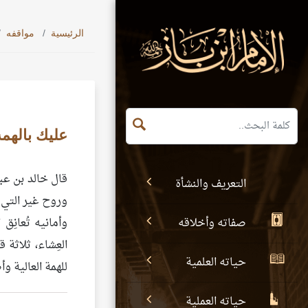
الرئيسية
مواقفه
عليك بالهمة
قال خالد بن عبد
التعريف والنشأة
وروح غير التي دخ
صفاته وأخلاقه
وأمانيه تُعانِ
العِشاء، ثلاثة
حياته العلمية
للهمة العالية و
حياته العملية