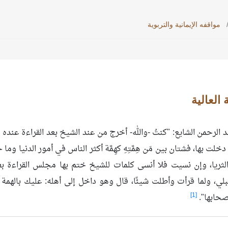
مواقفه الإيمانية والتربوية
 العالية
 الرحمن الشايع: "كنتُ -والله- أخرج من عند الشيخ بعد القراءة عنده 
لت بها، فشتان بين مَن هِمَّتِهِ كهِمَّة أكثر الناس في أمور الدنيا وما ج
ق الثريا، وإن نسيت فلا أنسى كلمات للشيخ ختم بها مجلس القراءة ب
 قبلي، ولما قرأت وأطلت شيئًا، قال وهو داخل إلى أهله: عليك بالهمة
[1]
أصحابها".