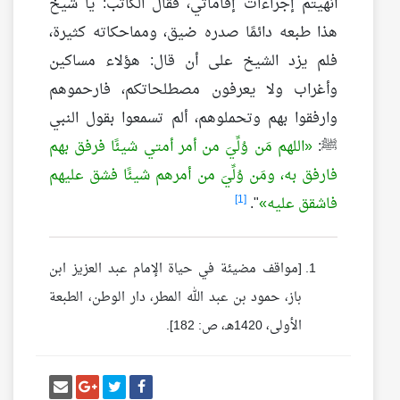
أنهيتم إجراءات إقاماتي، فقال الكاتب: يا شيخ
هذا طبعه دائمًا صدره ضيق، ومماحكاته كثيرة،
فلم يزد الشيخ على أن قال: هؤلاء مساكين
وأغراب ولا يعرفون مصطلحاتكم، فارحموهم
وارفقوا بهم وتحملوهم، ألم تسمعوا بقول النبي
ﷺ:
اللهم مَن وُلِّيَ من أمر أمتي شيئًا فرفق بهم
فارفق به، ومَن وُلِّيَ من أمرهم شيئًا فشق عليهم
[1]
فاشقق عليه
".
[مواقف مضيئة في حياة الإمام عبد العزيز ابن
باز، حمود بن عبد الله المطر، دار الوطن، الطبعة
الأولى، 1420هـ، ص: 182].
أنشر تغريدة
شارك على فيسبوك
إرسل إيم
شارك على غو