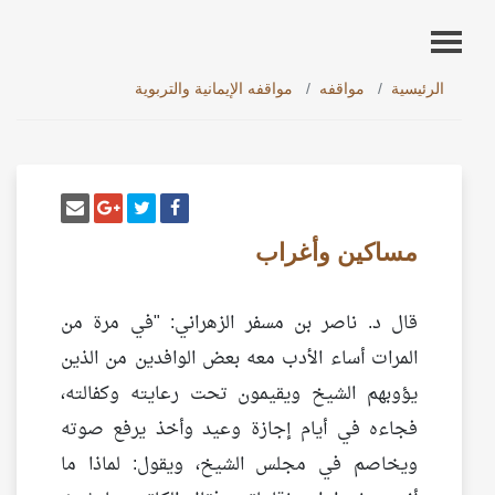
الرئيسية
مواقفه
مواقفه الإيمانية والتربوية
أنشر تغريدة
شارك على فيسبوك
إرسل إيم
شارك على غو
مساكين وأغراب
قال د. ناصر بن مسفر الزهراني: "في مرة من
المرات أساء الأدب معه بعض الوافدين من الذين
يؤوبهم الشيخ ويقيمون تحت رعايته وكفالته،
فجاءه في أيام إجازة وعيد وأخذ يرفع صوته
ويخاصم في مجلس الشيخ، ويقول: لماذا ما