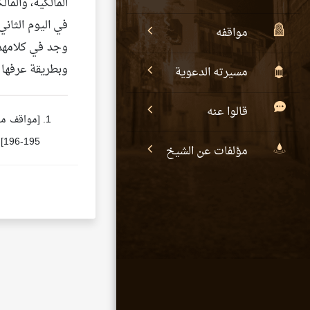
في اليوم الثاني
مواقفه
وجد في كلامهم م
وبطريقة عرفها 
مسيرته الدعوية
قالوا عنه
195-196].
مؤلفات عن الشيخ