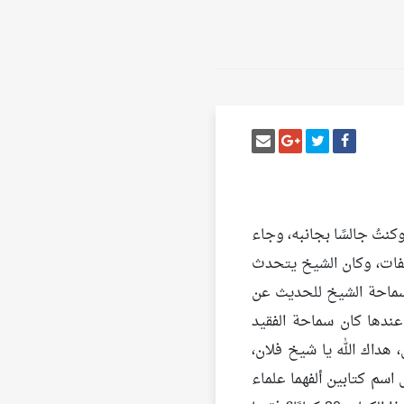
أنشر تغريدة
شارك على فيسبوك
إرسل إيميل
شارك على غوغل بلس
نتُ جالسًا بجانبه، وجاء
فات، وكان الشيخ يتحدث
ة سماحة الشيخ للحديث عن
 عندها كان سماحة الفقيد
هداك الله يا شيخ فلان،
اسم كتابين ألفهما علماء