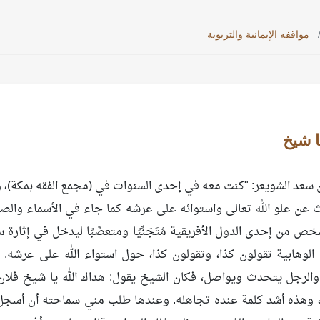
مواقفه الإيمانية والتربوية
ا شيخ
 سعد الشويعر: "كنت معه في إحدى السنوات في (مجمع الفقه بمكة)، وك
ن علو الله تعالى واستوائه على عرشه كما جاء في الأسماء والص
ص من إحدى الدول الأفريقية مُتَجَنِّيًا ومتعصِّبًا ليدخل في إثار
م الوهابية تقولون كذا، وتقولون كذا، حول استواء الله على عرشه.
الرجل يتحدث ويواصل، فكان الشيخ يقول: هداك الله يا شيخ فلان، 
 الله، وهذه أشد كلمة عنده تجاهله. وعندها طلب مني سماحته أن أسجل 