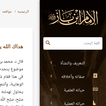
الرئيسية
مواقفه
هداك الله ي
قال د. محمد بن
التعريف والنشأة
موضوع يتحدث ع
صفاته وأخلاقه
في هذا فقام شخ
الوهابية، وأنت
حياته العلمية
يحاول تهدئته و
سَبِّح، سَبَّح
حياته العملية