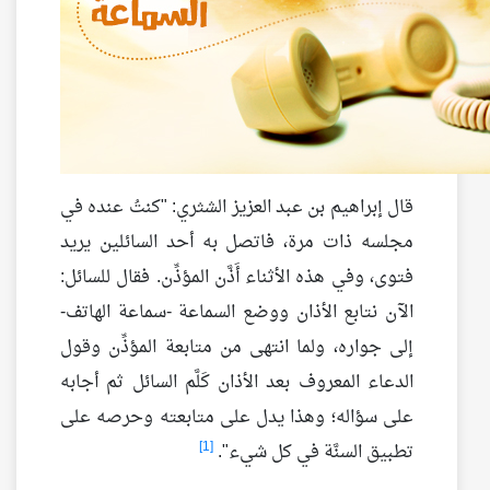
قال إبراهيم بن عبد العزيز الشثري: "كنتُ عنده في
مجلسه ذات مرة، فاتصل به أحد السائلين يريد
فتوى، وفي هذه الأثناء أَذَّن المؤذِّن. فقال للسائل:
الآن نتابع الأذان ووضع السماعة -سماعة الهاتف-
إلى جواره، ولما انتهى من متابعة المؤذِّن وقول
الدعاء المعروف بعد الأذان كَلَّم السائل ثم أجابه
على سؤاله؛ وهذا يدل على متابعته وحرصه على
[1]
تطبيق السنَّة في كل شيء".