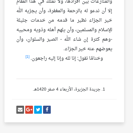
والمنازعات بين أفرادها، ولا نملك في هذا المقام
إلا أن ندعو له بالرحمة والمغفرة، وأن يجزيه الله
خير الجزاء نظير ما قدمه من خدمات جليلة
للإسلام والمسلمين، وأن يلهم أهله وذويه ومحبيه
-وهم كثرة إن شاء الله - الصبر والسلوان، وأن
يعوضهم عنه خير الجزاء.
[1]
وختامًا نقول: إنا لله وإنا إليه راجعون.
جريدة الجزيرة، الأربعاء 4 صفر 1420هـ.
أنشر تغريدة
شارك على فيسبوك
إرسل إيم
شارك على غو