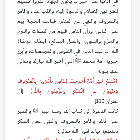
في أدائها على خير ما يكون الجهاد، نذروا أنفسهم
لنشر دين الإسلام والدعوة إليه، والذب عنه، والأمر
بالمعروف والنهي عن المنكر، فقامت الحجة بهم
على الناس، ورأى الناس فيهم من الصفات والعزم
والحزم والتقوى، والعمل الصالح، ابتغاء مرضاة
الله، ما ثبت الدين في النفوس والمجتمعات، وأبرز
خيرية أمة محمد ﷺ التي أخبر الله تبارك وتعالى
عنها بقوله:
كُنتُمۡ خَيۡرَ أُمَّةٍ أُخۡرِجَتۡ لِلنَّاسِ تَأۡمُرُونَ بِٱلۡمَعۡرُوفِ
وَتَنۡهَوۡنَ عَنِ ٱلۡمُنكَرِ وَتُؤۡمِنُونَ بِٱللَّهِ
[آل
عمران:110].
كانت الدعوة إلى كتاب الله وسنة نبيه ﷺ والصبر
على ذلك والأمر بالمعروف والنهي عمن المنكر
ديدنهم؛ اتباعا لقول الله تعالى: