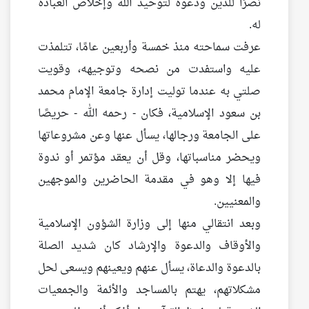
نصرًا للدين ودعوة لتوحيد الله وإخلاص العبادة
له.
عرفت سماحته منذ خمسة وأربعين عامًا، تتلمذت
عليه واستفدت من نصحه وتوجيهه، وقويت
صلتي به عندما توليت إدارة جامعة الإمام محمد
بن سعود الإسلامية، فكان - رحمه الله - حريصًا
على الجامعة ورجالها، يسأل عنها وعن مشروعاتها
ويحضر مناسباتها، وقل أن يعقد مؤتمر أو ندوة
فيها إلا وهو في مقدمة الحاضرين والموجهين
والمعنيين.
وبعد انتقالي منها إلى وزارة الشؤون الإسلامية
والأوقاف والدعوة والإرشاد كان شديد الصلة
بالدعوة والدعاة، يسأل عنهم ويعينهم ويسعى لحل
مشكلاتهم، يهتم بالمساجد والأئمة والجمعيات