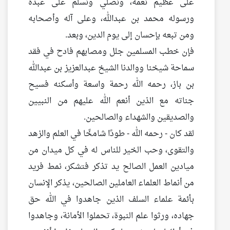
على عظيم نعمه، ونصلي ونسلم على عبده
ورسوله محمد بن عبدالله، وعلى آله وأصحابه
ومن تبعه بإحسان إلى يوم الدين، وبعد.
فإن خطب المسلمين جلل ومصابهم فادح في فقد
سماحة شيخنا ووالدنا الشيخ عبدالعزيز بن عبدالله
بن باز، رحمه الله رحمة واسعة وأسكنه فسيح
جناته مع الذين أنعم الله عليهم من النبيين
والصديقين والشهداء والصالحين.
لقد كان - رحمه الله - طودًا شامخًا في العلم والزهد
والتقوى، وحب الخير للناس له في كل ميدان من
ميادين العمل الصالح يد تذكر فتشكر، نمط فريد
من أنماط العلماء العاملين الصالحين، يذكر الإنسان
بأئمة علماء السلف الذين جاهدوا في الله حق
جهاده، ورثوا علم النبوة، تحملوا الأمانة، وجاهدوا