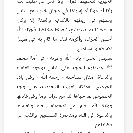
الخيرية لتحفيظ القرآن، ولا أذكر أني طلبت منه
رأيًا أو عونًا أو إسهامًا في مجال خير ينفع الناس
ويسهم في ربطهم بالكتاب والسنة إلا وكان
مستجيبًا بما يستطيع، ناصحًا مخلصًا، فجزاه الله
أحسن الجزاء، وأكرمه لقاء ما قام به في سبيل
الإسلام والمسلمين.
سيبقى الخير - بإذن الله وعونه - في أمة محمد
ﷺ، وستقوم الحجة على الناس بوجود العلماء
والدعاة، أمثال سماحته - رحمه الله - وفي بلاد
الحرمين المملكة العربية السعودية، على وجه
الخصوص لما حباها الله من مزايا، وما وفق قادتها
وولاة الأمر فيها من الاهتمام بالعلم والعلماء،
والدعوة إلى الله، ومناصرة المسلمين، والذب عن
قضاياهم.