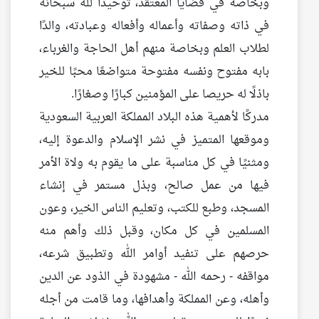
وبخاصة في قضايا المعتقد، توحيدًا لله سبحانه
في ذاته وصفاته وأعماله وأفعاله وعبادته، والدًا
لطلاب العلم وبخاصة منهم أهل الحاجة والغرباء،
بابه مفتوح ونفسه مفتوحة متواضعًا محبًا للخير
باذلًا له حريصا على المؤمنين كبارًا وصغارًا.
مدركًا لأهمية هذه البلاد المملكة العربية السعودية
وموقعها المتميز في نشر الإسلام والدعوة إليه،
ومثنيًا في كل مناسبة على ما يقوم به ولاة الأمر
فيها من عمل صالح، وبذل مستمر في إنشاء
المسجد، وطبع للكتب، وتعليم الناس الخير، وعون
المسلمين في كل مكان، وقبل ذلك وأهم منه
حرصهم على تنفيد أوامر الله وتطبيق شرعه،
مواقفه - رحمه الله - مشهودة في الذود عن الدين
وأهله، وعن المملكة وأهدافها، وما قامت من أجله