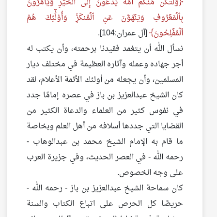
وَلۡتَكُن مِّنكُمۡ أُمَّةٞ يَدۡعُونَ إِلَى ٱلۡخَيۡرِ وَيَأۡمُرُونَ
بِٱلۡمَعۡرُوفِ وَيَنۡهَوۡنَ عَنِ ٱلۡمُنكَرِۚ وَأُوْلَٰٓئِكَ هُمُ
ٱلۡمُفۡلِحُونَ
[آل عمران:104].
نسأل الله أن يتغمد فقيدنا برحمته، وأن يكتب له
أجر جهاده وعمله وآثاره العظيمة في مختلف ديار
المسلمين، وأن يجعله من أولئك الأئمة الأعلام، لقد
كان الشيخ عبدالعزيز بن باز في عصره إمامًا جدد
في نفوس كثير من العلماء والدعاة الكثير من
القضايا التي جددها أسلافه من أهل العلم وبخاصة
ما قام به الإمام الشيخ محمد بن عبدالوهاب -
رحمه الله - في العصر الحديث، وفي جزيرة العرب
على وجه الخصوص.
كان سماحة الشيخ عبدالعزيز بن باز - رحمه الله -
حريصًا كل الحرص على اتباع الكتاب والسنة