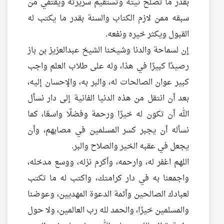
بقدر ما تصلح نيته وتستقيم سريرته ويقتفي من
سبقه ممن لازم الكتاب والسنة بقدر ما يكتب له
القبول ويكثر خيره ونفعه.
إن لسماحة والدنا وشيخنا الشيخ عبدالعزيز بن باز
رصيدًا كبيرًا في هذا، وله على طلاب العلم واجب
كبير عوان الصالحات له، والبر به، والإحسان إليه،
بعد أن انتقل من هذه الدنيا الفانية إلى دار نسأل
الله أن تكون له خيرًا ورحمة وفضلًا واسعًا، كما
نسأله أن يجبر كسر المسلمين في مصابهم، وأن
يجعل في عقبه الخير والصلاح والبر.
اللهم اغفر له، وارحمه، وأكرم نزله، ووسع مدخله،
واجمعنا به في دار كرامتك، واكتب له ما تكتب
لعبادك الصالحين وأئمة الدعوة المهديين، وعوضنا
والمسلمين خيرًا، والحمد لله رب العالمين، ولا حول