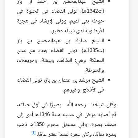
الشيخ عبدالمحسن بن أحمد آل باز
(ت1342هـ)، تولى القضاء في الحلوة في
حوطة بني تميم، وولي الإرشاد في هجرة
الأرطاوية لدى قبيلة مطير.
الشيخ مبارك بن عبدالمحسن بن باز
(ت1385هـ)، تولى القضاء بعدد من مدن
المملكة، وهي: الطائف، وبيشة، وحريملاء،
والحوطة.
الشيخ مرشد بن عثمان بن باز، تولى القضاء
في الأفلاج، وغيرهم.
وكان شيخنا - رحمه الله - بصيرًا في أول حياته،
ثم أصابه مرض في عينيه سنة 1346هـ أدى إلى
ضعف بصره، وفي مستهل محرم 1350هـ ذهب
[1]
بصره تمامًا، وكان عمره تسعة عشر عامًا.