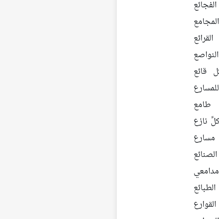
لفجائع
لمجامع
القرائع
لنواصع
ل قائع
لمسارع
 طامع
ِ نازع
مسارع
الصنائع
مدامعي
لطبائع
قوارع