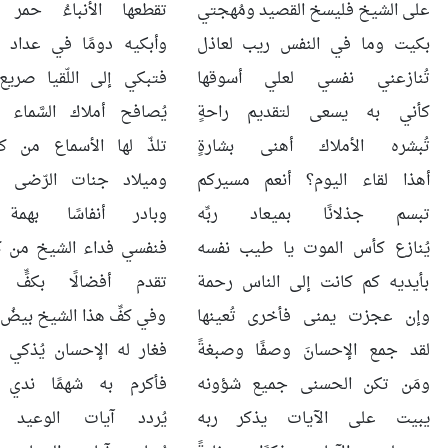
على الشيخ فليسخ القصيد ومُهجتي
تقطعها الأنباءُ حمر ا
بكيت وما في النفس ريب لعاذل
وأبكيه دومًا في عداد ا
تُنازعني نفسي لعلي أسوقها
فتبكي إلى اللّقيا صريع 
كأني به يسعى لتقديم راحةٍ
يُصافح أملاك السَّماء ا
تُبشره الأملاك أهنى بشارةٍ
تلذّ لها الأسماع من ك
أهذا لقاء اليوم؟ أنعم مسيركم
وميلاد جنات الرّضى ل
تبسم جذلانًا بميعاد ربِّه
وبادر أنفاسًا بهمة
يُنازع كأس الموت يا طيب نفسه
فنفسي فداء الشيخ من كلّ
بأيديه كم كانت إلى الناس رحمة
تقدم أفضالًا بكفٍّ 
وإن عجزت يمنى فأخرى تُعينها
وفي كفِّ هذا الشيخ بيضُ 
لقد جمع الإحسانَ وصفًا وصبغةً
فغار له الإحسان يُذكي 
ومَن تكن الحسنى جميع شؤونه
فأكرم به شهمًا ندي ا
يبيت على الآيات يذكر ربه
يُردد آيات الوعيد ال