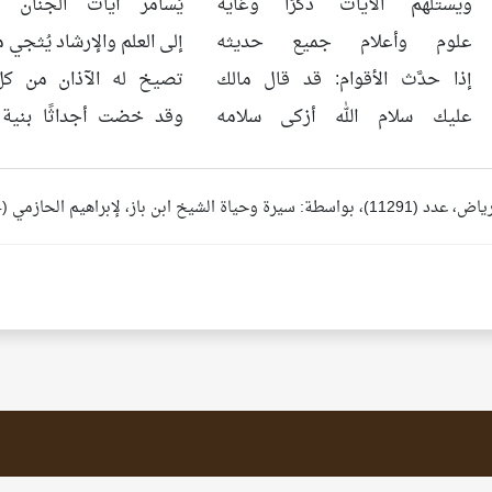
ويستلهم الآيات ذكرًا وغايةً
يُسامر آيات الجنان ا
علوم وأعلام جميع حديثه
إلى العلم والإرشاد يُثجي
إذا حدَّث الأقوام: قد قال مالك
تصيخ له الآذان من كلّ
عليك سلام الله أزكى سلامه
وقد خضت أجداثًا بنية 
ياة الشيخ ابن باز، لإبراهيم الحازمي (4/ 1686- 1688).