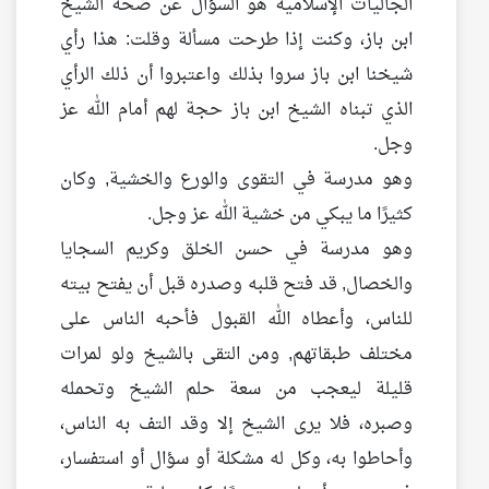
الجاليات الإسلامية هو السؤال عن صحة الشيخ
ابن باز، وكنت إذا طرحت مسألة وقلت: هذا رأي
شيخنا ابن باز سروا بذلك واعتبروا أن ذلك الرأي
الذي تبناه الشيخ ابن باز حجة لهم أمام الله عز
وجل.
وهو مدرسة في التقوى والورع والخشية, وكان
كثيرًا ما يبكي من خشية الله عز وجل.
وهو مدرسة في حسن الخلق وكريم السجايا
والخصال, قد فتح قلبه وصدره قبل أن يفتح بيته
للناس، وأعطاه الله القبول فأحبه الناس على
مختلف طبقاتهم, ومن التقى بالشيخ ولو لمرات
قليلة ليعجب من سعة حلم الشيخ وتحمله
وصبره، فلا يرى الشيخ إلا وقد التف به الناس،
وأحاطوا به، وكل له مشكلة أو سؤال أو استفسار،