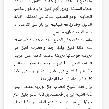
ويتضح لك هذا التأثير عندما تتأمل في فتاوى
علماء المملكة، وترى أنهم كثيرًا ما يخالفون مذهب
الحنابلة - وهو المذهب السائد في المملكة - اتباعًا
للدليل, وقد ربّاهم شيخهم ابن باز على القاعدة إذا
صح الحديث فهو مذهبي.
ولقد تتلمذت على الشيخ سنوات عديدة واستفدت
منه علمًا كثيرًا وأدبًا جمًا وحضرت كثيرًا من
دروسه فوجدتها دروسًا عظيمة نافعة على طريقة
السلف الذين نقرأ لهم سيرهم وتتعطر المجالس
بذكرهم, فللشيخ في رقبتي منة بل وله في رقبة
كل طالب علم في هذا الزمان منة.
وإن فقد الشيخ لمصاب جلل ورزية عظمى ليس
لأنه الشيخ ابن باز فحسب، بل لأنه عالم جليل حاز
جزءًا من ميراث النبوة، فإن العلماء ورثة الأنبياء