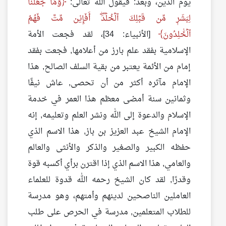
يوم الدين، وبعد: فيقول الله تعالى:
وَمَا جَعَلۡنَا
لِبَشَرٖ مِّن قَبۡلِكَ ٱلۡخُلۡدَۖ أَفَإِيْن مِّتَّ فَهُمُ
ٱلۡخَٰلِدُونَ
[الأنبياء: 34]، لقد فجعت الأمة
الإسلامية بفقد علم بارز من أعلامها, فجعت بفقد
إمام من الأئمة يعتبر من بقية السلف الصالح, هذا
الإمام مآثره أكثر من أن تحصى, عاش نيفًا
وثمانين سنة أمضى معظم هذا العمر في خدمة
الإسلام والدعوة إلى الله ونشر العلم وتعليمه, إنه
الإمام الشيخ عبد العزيز بن باز, هذا الاسم الذي
حفظه الكبير والصغير والذكر والأنثى والعالم
والعامي, هذا الاسم الذي إذا اقترن برأي أكسبه قوة
وقدرًا, لقد كان الشيخ رحمه الله قدوة للعلماء
العاملين الناصحين لدينهم وأمتهم، وهو مدرسة
للطلاب المتعلمين, مدرسة في الحرص على طلب