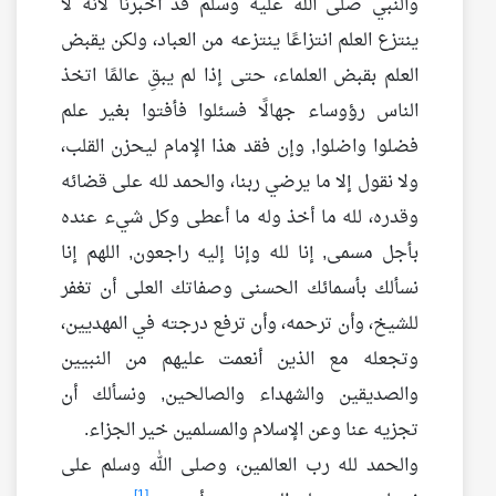
والنبي صلى الله عليه وسلم قد أخبرنا لأنه لا
ينتزع العلم انتزاعًا ينتزعه من العباد، ولكن يقبض
العلم بقبض العلماء، حتى إذا لم يبقِ عالمًا اتخذ
الناس رؤوساء جهالًا فسئلوا فأفتوا بغير علم
فضلوا واضلوا, وإن فقد هذا الإمام ليحزن القلب،
ولا نقول إلا ما يرضي ربنا، والحمد لله على قضائه
وقدره، لله ما أخذ وله ما أعطى وكل شيء عنده
بأجل مسمى, إنا لله وإنا إليه راجعون, اللهم إنا
نسألك بأسمائك الحسنى وصفاتك العلى أن تغفر
للشيخ، وأن ترحمه، وأن ترفع درجته في المهديين،
وتجعله مع الذين أنعمت عليهم من النبيين
والصديقين والشهداء والصالحين, ونسألك أن
تجزيه عنا وعن الإسلام والمسلمين خير الجزاء.
والحمد لله رب العالمين، وصلى الله وسلم على