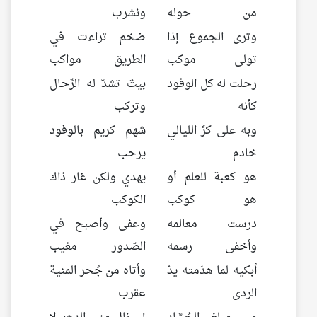
من حوله
ونشرب
وترى الجموع إذا
ضخم تراءت في
تولى موكب
الطريق مواكب
رحلت له كل الوفود
بيتٌ تشدّ له الرِّحال
كأنه
وتركب
وبه على كرِّ الليالي
شهم كريم بالوفود
خادم
يرحب
هو كعبة للعلم أو
يهدي ولكن غار ذاك
هو كوكب
الكوكب
درست معالمه
وعفى وأصبح في
وأخفى رسمه
الصّدور مغيب
أبكيه لما هدّمته يدُ
وأتاه من جُحر المنية
الردى
عقرب