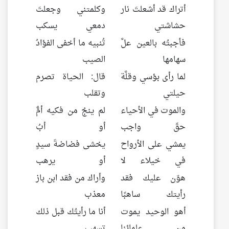
أتراك قد أشعلتَ نار
وكلمتني وجعلتَ
حشاشتي
دمعي يسكب
فأجبتُه بالعين علَّ
تُنبيه ما أخفى الفؤادُ
سهامها
الصيب
لما رأى بؤسي وقلَّة
قال: الحياة تصرم
حيلتي
وتقلب
والموت في الأحياء
لم ينجُ من فكيه أمٌّ
حقّ واجب
أو أبُ
يمشي على الأرواح
يخشى فضاضةَ سيدٍ
في خيلاء لا
أو يرهب
هوّن عليك فقد
وأراك من فقد ابن باز
رأيتك ساهبًا
معذب
أهو الوحيد يموت
أنا ما رأيتُك قبل ذلك
من علمائنا
تسهب