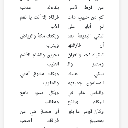
من فرط الأسى
بكاءك مذنب
كم من حبيبٍ مات
فرقاه إلا أنت يا نعم
لم أبكِ على
الأب
تبكي البديعةَ بعد
وبكتك مكةُ والرياض
أن فارقتها
ويثرب
تبكيك نجد والعراق
بحرين والشام الأشم
ومصر والـ
الطيب
يبكي عليك
وبكاك مشرق أمتي
المسلمون جميعهم
والمغرب
والناس غادٍ في
وبكل بيتٍ دامع
البكاء ورائح
ومغالب
وكأنَّ قومي ما بلوا
أو محنةٍ هي من
بمصيبةٍ
فراقك أصعب