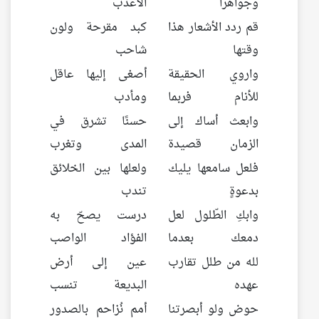
وجواهرا
الأعذب
قم ردد الأشعار هذا
كبد مقرحة ولون
وقتها
شاحب
واروي الحقيقة
أصغى إليها عاقل
للأنام فربما
ومأدب
وابعث أساك إلى
حسنًا تشرق في
الزمان قصيدة
المدى وتغرب
فلعل سامعها يليك
ولعلها بين الخلائق
بدعوةٍ
تندب
وابكِ الطّلول لعل
درست يصحّ به
دمعك بعدما
الفؤاد الواصب
لله من طلل تقارب
عين إلى أرض
عهده
البديعة تنسب
حوض ولو أبصرتنا
أمم نُزاحم بالصدور