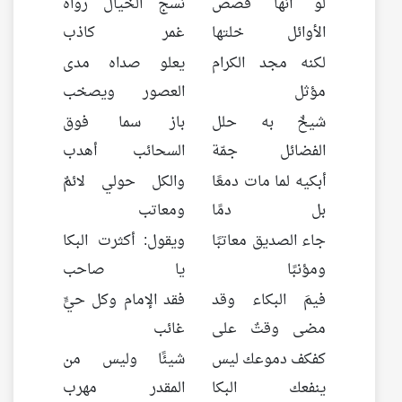
لو أنها قصص
نسج الخيال رواه
الأوائل خلتها
غمر كاذب
لكنه مجد الكرام
يعلو صداه مدى
مؤثل
العصور ويصخب
شيخٌ به حلل
باز سما فوق
الفضائل جمّة
السحائب أهدب
أبكيه لما مات دمعًا
والكل حولي لائمٌ
بل دمًا
ومعاتب
جاء الصديق معاتبًا
ويقول: أكثرت البكا
ومؤنبًا
يا صاحب
فيمَ البكاء وقد
فقد الإمام وكل حيٍّ
مضى وقتٌ على
غائب
كفكف دموعك ليس
شيئًا وليس من
ينفعك البكا
المقدر مهرب