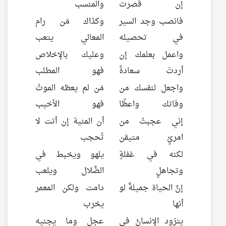
إن قصرت
والمنسب
فانصب وجد السير
وكذاك مَن رام
في تحصيله
المعالي يتعب
واعمل بعلمك إن
وعليك بالإخلاص
أردتَ سعادةً
فهو المطلب
واجعل لنفسك من
مَن لم يعظه الموتُ
وفاتك واعظًا
فهو الأخيب
إني عجبتُ من
أن المنية إن أتت لا
امرئٍ متيقن
تُحجب
لكنه في غفلةٍ
يلهو ويخبط في
وتجاهلٍ
الضَّلال ويلعب
إنَّ الحياة جميلةٌ لو
دامت ولكن المعمر
أنها
يخرب
يتزود الإنسانُ في
عجلٍ وما يجنيه