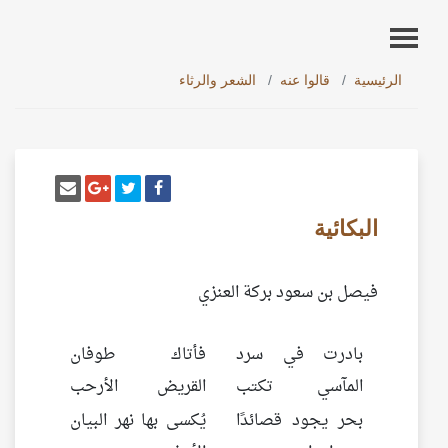
الرئيسية
قالوا عنه
الشعر والرثاء
أنشر تغريدة
شارك على فيسبوك
إرسل إيم
شارك على غو
البكائية
فيصل بن سعود بركة العنزي
بادرت في سرد
فأتاك طوفان
المآسي تكتب
القريض الأرحب
بحر يجود قصائدًا
يُكسى بها نهر البيان