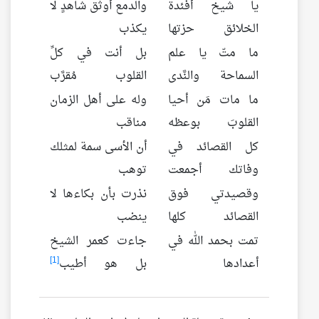
يا شيخ أفئدة
والدمع أوثق شاهدٍ لا
الخلائق حزتها
يكذب
ما متّ يا علم
بل أنت في كلِّ
السماحة والنَّدى
القلوب مُقرَّب
ما مات مَن أحيا
وله على أهل الزمان
القلوبَ بوعظه
مناقب
كل القصائد في
أن الأسى سمة لمثلك
وفاتك أجمعت
توهب
وقصيدتي فوق
نذرت بأن بكاءها لا
القصائد كلها
ينضب
تمت بحمد الله في
جاءت كعمر الشيخ
[1]
أعدادها
بل هو أطيب