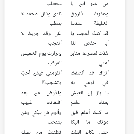
من غير ابن با
ستطلب
وعذرتُ فاروق
نادى وقال: محمد لا
الخليفة عندما
يعطب
قد كنتُ أعجب يا
لكن وقد جربتُ لا
أبا حفص لذا
أتعجب
هُدّت لمصرعه منابر
وتزلزت يوم الخميس
أمتي
المركب
أتراك قد أنصفتَ
أتلومني فيمَن أحبّ
في لومي به
وتشجب؟!
يا باز إن العيش
والأرض من بعد
بعدك علقم
افتقادك غيهب
ما كنتُ أعلم قبل
وألوم مَن يبكي ومَن
موتك ما البكا
يتنحب
حتى بكاك القلبُ
فظننتُ مَن يسلو