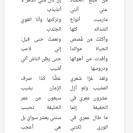
من مبلغ الحُسَّاد
إن نال مني الدهر لا
عني أنني
أتذبذب
مارست أنواع
وتركتها وأنا القوي
الشدائد كلها
الجلدب
وأكلتُ من غُصص
ونعمتُ حتى قيل:
الحياة موائدا
إني لاعب
وأفدت من أهوالها
حتى يظن الناسُ أني
ودروسها
أشيب
ولقد غزا شعري
غضًّا كذا صرف
المشيب ولم أزل
الزمان يشيب
عشرون عمري في
سبعون من عمر
الحقيقة إنما
الخليقة تحسب
ما طال عمري في
سنتي بعشر سواي بل
الورى لكنني
هي أعجب