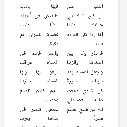
الدنيا على
فيها يكتب
إن كان زادك في
فالعيش في أُخراك
حياتك طيبًا
أيضًا طيب
أمَّا إذا كان التزود
فتُساق للنيران ثم
سيئًا
تكبكب
فاحذر وكن بين
واعمل فإنك في
المخافة والرّجا
الحياة مراقب
واجعل لنفسك بعد
تزهو بها ولها
موتك سيرةً
المسامع تطرب
كن كالذي دمعت
شهم كريم ناصحٌ
عليه قصيدتي
ومهذب
لله من شيخٍ تسنَّم
عظمى تقصر في
سيرةً
مداها يعرب