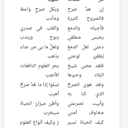
إن هدَّ صرح
وبكل صرحٍ واعظ
فالصروح كثيرة
ومأدب
فأجبتُه والدمع
والقلب في صدري
يحبس منطقي
ينوح ويندب
دعني لعل الدمعَ
ولعلَّ ما بي من عناء
يُطفئ لوعتي
يذهب
فلقد مضى شيخ
بحر العلوم النافعات
البلاد وحبرها
الأنجب
ولقد هوى الصرحُ
نسلوا إذا ما هُدَّ صرحٌ
الذي كنا به
أهيب
وأبيت تصرعني
وأظن ميزانَ الحياة
مخاوف أمتي
سيخرب
كيف الحياة تسير
ز وكيف أنواع العلوم