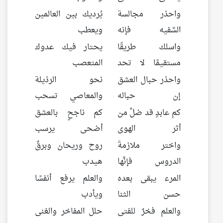
واحذر مجالسة
يُرديك بين العالمين
السَّفيه فإنه
ويعطب
واسلك طريقًا
يحتار فيك عدوك
مستقيمًا لا تحد
المتعصب
واحذر حبال العشق
نحو الرذيلة
إن حباله
والمعاصي تسحب
كم عابدٍ قد ضلَّ من
كم ناجحٍ بالعشق
أثر الهوى
أضحى يرسب
واختر ملازمةَ
روح وريحان وبرقٌ
الدروس فإنَّها
هيدب
المرء يبقى بعده
والعلم يرفع أنفسًا
حسن الثنا
ويأدب
والعلم فخرٌ للفتى
حلل المفاخر والغنى