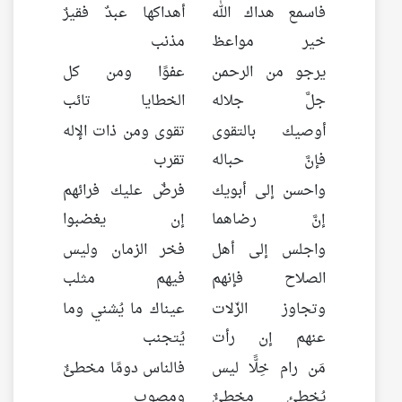
فاسمع هداك الله
أهداكها عبدٌ فقيرٌ
خير مواعظ
مذنب
يرجو من الرحمن
عفوًا ومن كل
جلَّ جلاله
الخطايا تائب
أوصيك بالتقوى
تقوى ومن ذات الإله
فإنَّ حباله
تقرب
واحسن إلى أبويك
فرضٌ عليك فرائهم
إنَّ رضاهما
إن يغضبوا
واجلس إلى أهل
فخر الزمان وليس
الصلاح فإنهم
فيهم مثلب
وتجاوز الزّلات
عيناك ما يُشني وما
عنهم إن رأت
يُتجنب
مَن رام خِلًّا ليس
فالناس دومًا مخطئٌ
يُخطئ مخطئٌ
ومصوب