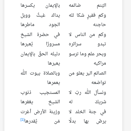
اليُتم ضائمه
بالإيمان يكسرها
وكم فقيرٍ شكا لله
يداك غيثٌ ووبل
حاجته
الجود ماطرها
وكم من الناس لا
في حضرة الشيخ
تبدو سرائره
مسرورًا يُعبرها
وبحر علم وما ترسو
دليله الحقّ بالإيمان
مراكبه
يعبرها
الصائم البر يعلو من
وبالصلاة بيوت الله
تواضعه
يعمرها
ونسأل الله ربّ لا
المستجيب ذنوب
شريكَ له
الشيخ يغفرها
في جنة الخلد لا
وزينة الأرض أغرت
[1]
يرضَ بها بدلًا
مَن يُقدرها