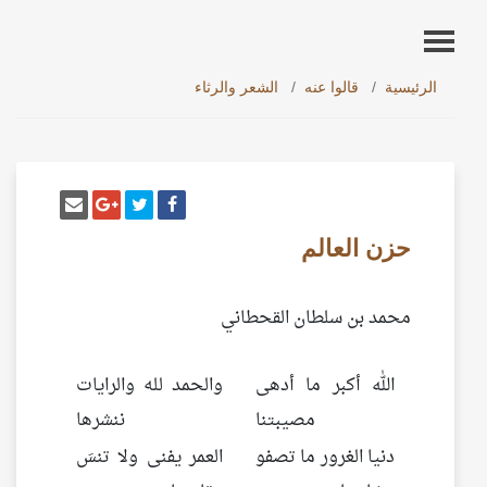
الرئيسية
قالوا عنه
الشعر والرثاء
أنشر تغريدة
شارك على فيسبوك
إرسل إيم
شارك على غو
حزن العالم
محمد بن سلطان القحطاني
الله أكبر ما أدهى
والحمد لله والرايات
مصيبتنا
ننشرها
دنيا الغرور ما تصفو
العمر يفنى ولا تنسَ