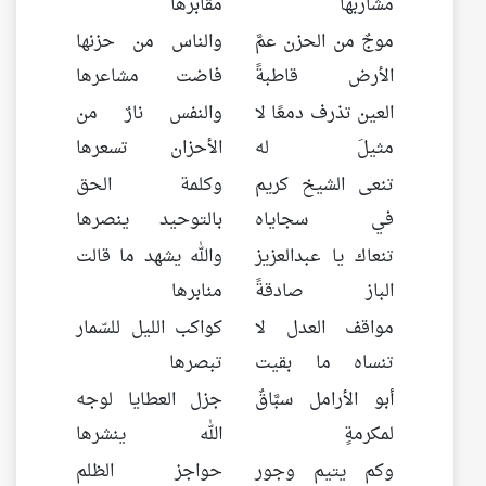
مشاربها
مقابرها
موجٌ من الحزن عمَّ
والناس من حزنها
الأرض قاطبةً
فاضت مشاعرها
العين تذرف دمعًا لا
والنفس نارٌ من
مثيلَ له
الأحزان تسعرها
تنعى الشيخ كريم
وكلمة الحق
في سجاياه
بالتوحيد ينصرها
تنعاك يا عبدالعزيز
والله يشهد ما قالت
الباز صادقةً
منابرها
مواقف العدل لا
كواكب الليل للسّمار
تنساه ما بقيت
تبصرها
أبو الأرامل سبَّاقٌ
جزل العطايا لوجه
لمكرمةٍ
الله ينشرها
وكم يتيم وجور
حواجز الظلم