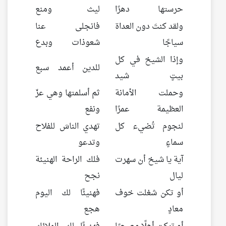
حرستها دهرًا
ليث ومنع
ولقد كنتَ دون العداة
فانجلى عنا
سياجًا
شعوذات وبدع
وإذا الشيخ في كل
للدين أعمد سبع
بيتٍ شيد
وحملت الأمانة
ثم أسلمتها وهي عزّ
العظيمة عمرًا
ونفع
لنجوم تُضيء كل
تهدي الناسَ للفلاح
سماءٍ
وتدعو
آية يا شيخ أن سهرت
فلك الراحة الهنيئة
ليال
نجح
أو تكن شغلت خوف
فهنيئًا لك اليوم
معادٍ
هجع