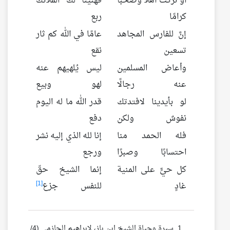
أو تركت أهلًا وصحبًا
فهنيئًا لك الملائك
كرامًا
ربع
إنَّ للفارس المجاهد
عامًا في الله كم ثار
تسعين
نقع
وأعاض المسلمين
ليس يُلهيهم عنه
عنه رجالًا
لهو وبيع
لو بأيدينا لافتدتك
قدر الله ما له اليوم
نفوسٌ ولكن
دفع
فله الحمد منا
إنا لله الذي إليه نشر
احتسابًا وصبرًا
ورجع
كل حيٍّ على المنية
إنما الشيخ حقّ
[1]
غادٍ
للنفس جزع
سيرة وحياة الشيخ ابن باز، لإبراهيم الحازمي (4/