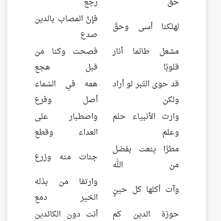
حق
رجع
فإنَّ المصاب بالدين
لهلكنا أسى وحقّ
صدع
مشعل طالما أنار
فصحت وكنا من
قلوبًا
قبل هجع
قد حوى التّبر لو أراد
همه في السّماء
ولكن
أصل وفرع
وارث الأنبياء حلم
واصطبار على
وعلم
العداء وقطع
مطرًا ينعت بفضل
جنات منه وزرع
من الله
وارتفا من بذله
وآت أكلها كل حينٍ
الخير دمع
حوزة الدين كم
أنت دون الكائدين