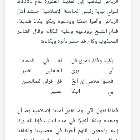
الرياض ليذهب إلى المدينة المنورة عام 1381هـ
لتولي نيابة رئيس الجامعة الإسلامية احتشد أهل
الرياض وألقوا خطبًا وودعوه وبكوا بكاءً شديدًا،
فقام الشيخ وودعهم وغلبه البكاء، وقال الشاعر
المجذوب وكان قد حضر تأثره وبكاءه:
بكينا وفاءً لامرئ قل
له في الدعاة
أن يرى
العاملين نظير
فخلوا ملامي إن ألحَّ
فإن فراق الصالحين
بي البكا
عسير
فماذا نقول الآن، وما تقول أمتنا الإسلامية بعد أن
ودعناه وداعًا أخيرًا في هذه الدنيا، فإنا لله وإنا
إليه راجعون، اللهم أجرنا في مصيبتنا واخلفنا