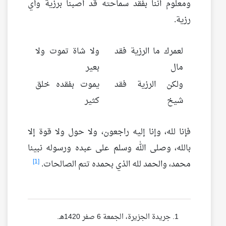
ومعلوم أننا بفقد سماحته قد أصبنا برزية وأي
رزية.
لعمرك ما الرزية فقد
ولا شاة تموت ولا
مال
بعير
ولكن الرزية فقد
يموت بفقده خلق
شيخ
كثير
فإنا لله، وإنا إليه راجعون، ولا حول ولا قوة إلا
بالله، وصلى الله وسلم على عبده ورسوله نبينا
[1]
محمد، والحمد لله الذي بحمده تتم الصالحات.
جريدة الجزيرة، الجمعة 6 صفر 1420هـ.