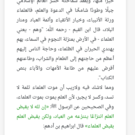
خيرًا منها، وبفقد سماحته خسر العالم الإسلامي
جبلًا وطودًا شامخًا في الدعوة والعلم، فالعلماء
ورثة الأنبياء، وخيار الأتقياء وأئمة العباد ومنار
البلاد، قال ابن القيم - رحمه الله: "وهم - يعني
العلماء - في الأرض بمنزلة النجوم في السماء، بهم
يهتدي الحيران في الظلماء، وحاجة الناس إليهم
أعظم من حاجتهم إلى الطعام والشراب، وطاعتهم
أفرض عليهم من طاعة الأمهات والآباء بنص
الكتاب".
ومما لاشك فيه ولاريب أن موت العلماء ثلمة لا
تسد، وكسر لا يجبر، لأن العلم يموت بموت العلماء،
وفي الصحيحين عن الرسول ﷺ:
إن لله لا يقبض
العلم انتزاعًا ينتزعه من العباد، ولكن يقبض العلم
بقبض العلماء
قال ابراهيم بن أدهم: