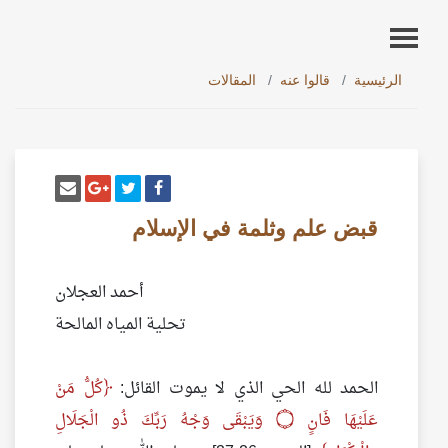
الرئيسية
قالوا عنه
المقالات
أنشر تغريدة
شارك على فيسبوك
إرسل إيم
شارك على غو
قبض علم وثلمة في الإسلام
أحمد العجلان
تحلية المياه المالحة
الحمد لله الحي الذي لا يموت القائل:
كُلُّ مَنْ
عَلَيْهَا فَانٍ
۝
وَيَبْقَى وَجْهُ رَبِّكَ ذُو الْجَلَالِ