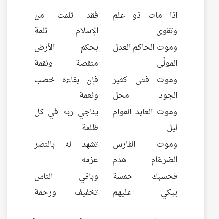
اذا مات ذو علم
فقد ثلمت من
وتقوى
الإسلام ثلمة
وموت الحاكم العدل
بحكم الأرض
المولَّى
منقصة ونقمة
وموت فتى كثير
فإن بقاءه خصب
الجود محل
ونعمة
وموت العابد القوام
يناجي ربه في كل
ليل
ظلمة
وموت الفارس
تشهد له بالنصر
الضرغام هدم
عزمه
فحسبك خمسة
وباقي الناس
يبكي عليهم
تخفيف ورحمة