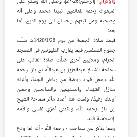
وَالْإِكْرَامِ
[الرحمن:26-27]، وصلى الله وسلم على
المبعوث رحمة للعالمين، نبينا محمد وعلى آله
وصحبه ومن تبعهم بإحسان الى يوم الدين، أما
بعد:
فبعد صلاة الجمعة من يوم 1420/1/28هـ صَلَّت
جموع المسلمين فيما يقارب المليونين في المسجد
الحرام، وملايين أخرى صَلَّت صلاة الغائب على
سماحة الشيخ عبدالعزيز بن عبدالله بن باز، رحمه
الله وجعل قبره روضة من رياض الجنة، وأنزله
منازل الشهداء والصديقين والصالحين وحسن
أولئك رفيقًا، ولست هنا أعدد مآثر سماحة الشيخ
ابن باز -رحمه الله، ولكنني أعزي نفسي والأمة
الإسلامية فيه.
ومما يذكر عن سماحته - رحمه الله - أنه لما ودع