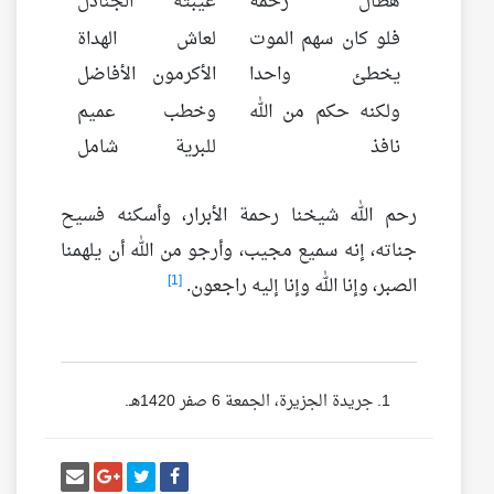
هطال رحمة
غيَّبته الجنادل
فلو كان سهم الموت
لعاش الهداة
يخطئ واحدا
الأكرمون الأفاضل
ولكنه حكم من الله
وخطب عميم
نافذ
للبرية شامل
رحم الله شيخنا رحمة الأبرار، وأسكنه فسيح
جناته، إنه سميع مجيب، وأرجو من الله أن يلهمنا
[1]
الصبر، وإنا الله وإنا إليه راجعون.
جريدة الجزيرة، الجمعة 6 صفر 1420هـ.
أنشر تغريدة
شارك على فيسبوك
إرسل إيم
شارك على غو