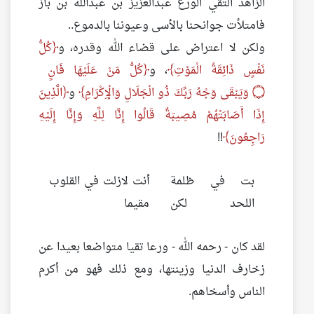
الزاهد التقي الورع عبدالعزيز بن عبدالله بن باز
فامتلأت جوانحنا بالأسى وعيوننا بالدموع..
ولكن لا اعتراض على قضاء الله وقدره، و
كُلُّ
نَفْسٍ ذَائِقَةُ الْمَوْتِ
، و
كُلُّ مَنْ عَلَيْهَا فَانٍ
۝
وَيَبْقَى وَجْهُ رَبِّكَ ذُو الْجَلَالِ وَالْإِكْرَامِ
و
الَّذِينَ
إِذَا أَصَابَتْهُمْ مُصِيبَةٌ قَالُوا إِنَّا لِلَّهِ وَإِنَّا إِلَيْهِ
رَاجِعُونَ
!!
بت في ظلمة
أنت لازلت في القلوب
اللحد لكن
مقيما
لقد كان - رحمه الله - ورعا تقيا متواضعا بعيدا عن
زخارف الدنيا وزينتها، ومع ذلك فهو من أكرم
الناس وأسخاهم.