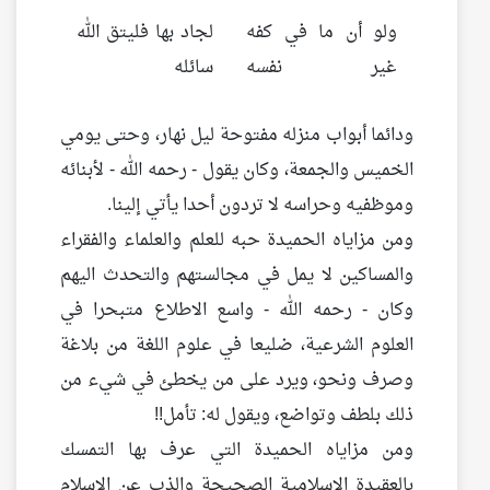
ولو أن ما في كفه
لجاد بها فليتق الله
غير نفسه
سائله
ودائما أبواب منزله مفتوحة ليل نهار، وحتى يومي
الخميس والجمعة، وكان يقول - رحمه الله - لأبنائه
وموظفيه وحراسه لا تردون أحدا يأتي إلينا.
ومن مزاياه الحميدة حبه للعلم والعلماء والفقراء
والمساكين لا يمل في مجالستهم والتحدث اليهم
وكان - رحمه الله - واسع الاطلاع متبحرا في
العلوم الشرعية، ضليعا في علوم اللغة من بلاغة
وصرف ونحو، ويرد على من يخطئ في شيء من
ذلك بلطف وتواضع، ويقول له: تأمل!!
ومن مزاياه الحميدة التي عرف بها التمسك
بالعقيدة الإسلامية الصحيحة والذب عن الإسلام