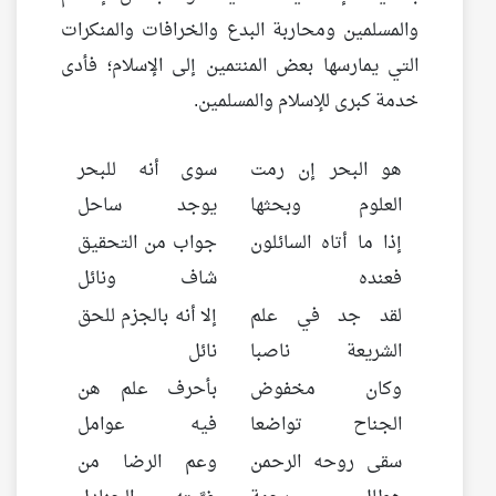
والمسلمين ومحاربة البدع والخرافات والمنكرات
التي يمارسها بعض المنتمين إلى الإسلام؛ فأدى
خدمة كبرى للإسلام والمسلمين.
هو البحر إن رمت
سوى أنه للبحر
العلوم وبحثها
يوجد ساحل
إذا ما أتاه السائلون
جواب من التحقيق
فعنده
شاف ونائل
لقد جد في علم
إلا أنه بالجزم للحق
الشريعة ناصبا
نائل
وكان مخفوض
بأحرف علم هن
الجناح تواضعا
فيه عوامل
سقى روحه الرحمن
وعم الرضا من