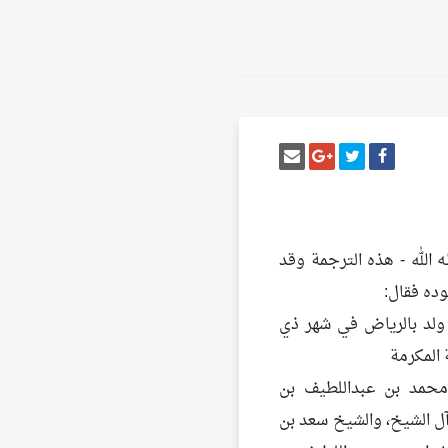
أنشر تغريدة
شارك على فيسبوك
إرسل إيميل
شارك على غوغل بلس
 الله - هذه الترجمة وقد
وده فقال:
 ولد بالرياض في شهر ذي
 محمد بن عبداللطيف بن
ل الشيخ، والشيخ سعد بن