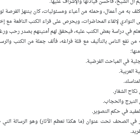
م آل الشيخ، فأحسن قيادتها والإشراف عليها.
لف به من أعمال، وحمله من أعباء ومسئوليات، كان ينتهز الفرصة ل
 النوادي لإلقاء المحاضرات، ويحرص على قراء الكتب النافعة مع إ
لعلم في دراسة بعض الكتب عليه، فيحقق لهم أمنيتهم بصدر رحب ورغ
 من نفع الناس بالتأليف مع قلة فراغه، فألف جملة من الكتب وال
نها:
لجلية في المباحث الفرضية.
ة العربية.
مناسك.
نكاح الشغار.
 التبرج والحجاب.
لمفيد في حكم التصوير.
 في الصحف تحت عنوان (ما هكذا تعظم الآثار) وهو الرسالة الت
فريد.