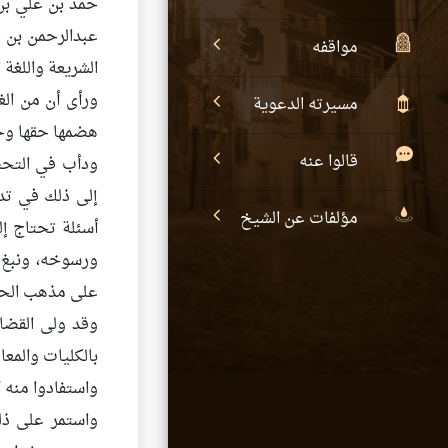
حمد بن علي بن
عبدالرحمن بن ح
مواقفه
الشريعة واللغة ا
ورأى أن من الغ
مسيرته الدعوية
هضمها حقها وحر
قالوا عنه
ودأب في التحص
إلى ذلك في تدر
مؤلفات عن الشيخ
أسئلة تحتاج إ
ورسوخه، ونبغ 
على مذهب الحنا
واستفادوا منه ك
واستمر على ذلك