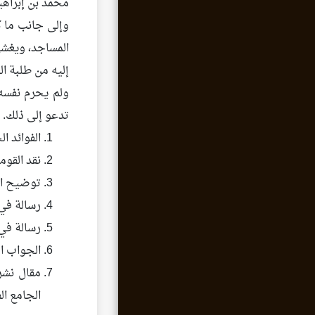
محمد بن إبراهي
وإلى جانب ما ك
المساجد، ويغشى
إليه من طلبة ا
ولم يحرم نفسه
تدعو إلى ذلك. م
الفوائد ا
نقد القومي
توضيح ال
رسالة في 
رسالة في
الجواب ا
مقال نشر
الجامع ال