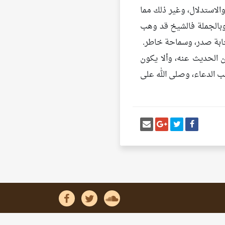
الاستدلال، وغير ذلك مما
وبالجملة فالشيخ قد وهب
حابة صدر، وسماحة خاطر.
ن الحديث عنه، وألا يكون
يب الدعاء، وصلى الله على
أنشر تغريدة
شارك على فيسبوك
إرسل إيميل
شارك على غوغل بلس