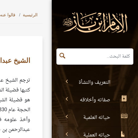
الرئيسية
قالوا عنه
الشيخ عبدا
ترجم الشيخ عبد
التعريف والنشأة
كتبها فضيلة الش
صفاته وأخلاقه
هو فضيلة الشيخ
الحجة عام 1330 هـ، وحفظ فيها القرآن، وجوّده على الشيخ سعد وقاص البخاري بمكة المكرمة
حياته العلمية
وأخذ علومه في
عبدالرحمن بن ح
حياته العملية