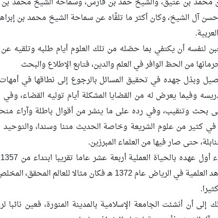
 محمد بن عتيق، والشيخ حمد بن فارس، وسماحة الشيخ محمد بن إب
سن آل الشيخ، وكان أكثر ما تلقَّاه عن سماحة الشيخ محمد بن إبرا
لعربية.
بن لنفسه أن يكتفي بما حصّله من تلك العلوم أيام طلبه وتلقيه عن
مانها من الحظ الوافر في العلم والدين، فتابع الإطلاع والبحث
يل وبذل جهده في تحقيق المسائل بالرجوع إلى نطاقها في أمهات 
يسه وفيما يعرض له من القضايا المشكلة أيام توليه القضاء، وفي إ
لى بحث وتنقيب، وفي رده على ما ينشر من أقوال باطلة وآراء منح
في كثير من علوم الشريعة وخاصة الحديث متنا وسندا، والتوحيد ع
بلة، حتى صار فيها من العلماء المبرزين.
و
بالكليات والمعاهد العلمية في الرياض عام 1372 هـ فكان مثالا ل
ثيرا.
 إلى أن أنشئت الجامعة الإسلامية بالمدينة المنورة، فعين نائبا لر