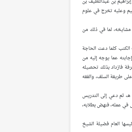
راهيم بن عبداللطيف بن
هيم وعليه تخرج في علوم
 مشايخه، لما في ذلك من
الكتب كلما دعت الحاجة
جابته عما يوجه إليه من
رفة فازداد بذلك تحصيله
لى طريقة السلف، والفقه
قد ولى القضاء أول عهده بالحياة العملية أربعة عشر عاما تقريبا ابتداء من 1357 هـ، ثم دعي إلى التدريس
لعالم المحقق، المخلص في عمله، فنهض بطلابه،
ئيسها العام فضيلة الشيخ