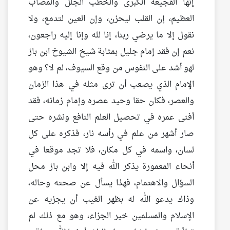
إنها الفجيعة الكبرى والخطب الجلل والمصاب
العظيم، إن القلب ليحزن، وإن العين لتدمع، ولا
نقول إلا ما يرضي ربنا، إنا لله وإنا إليه راجعون،
نعم إن فقد إمام جليل بمثابة شيخ الشيوخ ابن باز
لهو أشد على النفوس من وقع السيوف، لم لا؟ وهو
الإمام الذي يصعب أن ترى مثله في هذا الزمان
والعصر، فكان حقا وحيد عصره وإمام زمانه، فقد
أفنى عمره في تحصيل العلم النافع ونشره حتى
صار أشهر من علم في رأسه نار، فذكره على كل
لسان، واسمه في كل مكان، فلا تجد موقعا في
أنحاء المعمورة يذكر الله فيه إلا وابن باز محل
السؤال والاهتمام، فهذا يسأل عن صحته وحاله،
وذاك يدعو الله له بظهر الغيب أن يجزيه عن
الإسلام والمسلمين خير الجزاء، وهو مع ذلك لم