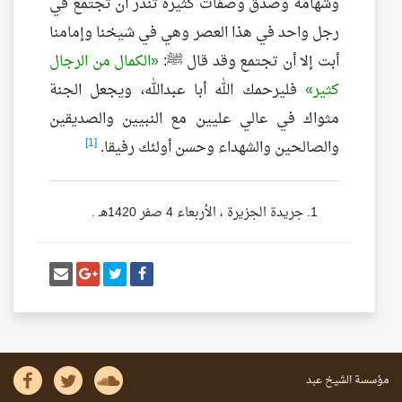
وشهامة وصدق وصفات كثيرة تندر أن تجتمع في
رجل واحد في هذا العصر وهي في شيخنا وإمامنا
أبت إلا أن تجتمع وقد قال ﷺ:
الكمال من الرجال
كثير
فليرحمك الله أبا عبدالله، ويجعل الجنة
مثواك في عالي عليين مع النبيين والصديقين
[1]
والصالحين والشهداء وحسن أولئك رفيقا.
جريدة الجزيرة ، الأربعاء 4 صفر 1420هـ .
أنشر تغريدة
شارك على فيسبوك
إرسل إيم
شارك على غو
مؤسسة الشيخ عبد