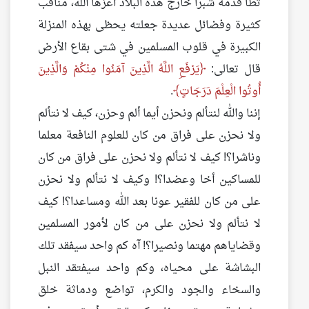
تطأ قدمه شبرا خارج هذه البلاد أعزها الله، مناقب
كثيرة وفضائل عديدة جعلته يحظى بهذه المنزلة
الكبيرة في قلوب المسلمين في شتى بقاع الأرض
قال تعالى:
يَرْفَعِ اللَّهُ الَّذِينَ آمَنُوا مِنْكُمْ وَالَّذِينَ
أُوتُوا الْعِلْمَ دَرَجَاتٍ
.
إننا والله لنتألم ونحزن أيما ألم وحزن، كيف لا نتألم
ولا نحزن على فراق من كان للعلوم النافعة معلما
وناشرا؟! كيف لا نتألم ولا نحزن على فراق من كان
للمساكين أخا وعضدا؟! وكيف لا نتألم ولا نحزن
على من كان للفقير عونا بعد الله ومساعدا؟! كيف
لا نتألم ولا نحزن على من كان لأمور المسلمين
وقضاياهم مهتما ونصيرا؟! آه كم واحد سيفقد تلك
البشاشة على محياه، وكم واحد سيفتقد النبل
والسخاء والجود والكرم، تواضع ودماثة خلق